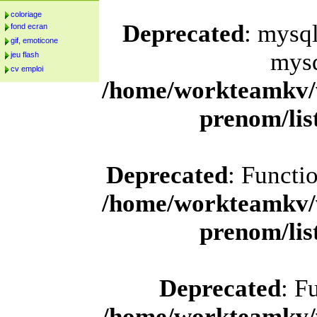
coloriage
Deprecated
: mysql
fond ecran
gif, emoticone
mysq
jeu flash
cv emploi
/home/workteamkv/
prenom/li
Deprecated
: Functi
/home/workteamkv/
prenom/li
Deprecated
: F
/home/workteamkv/