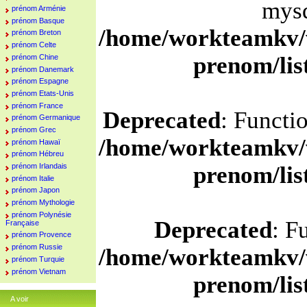
mysq
prénom Arménie
prénom Basque
/home/workteamkv/
prénom Breton
prénom Celte
prenom/li
prénom Chine
prénom Danemark
prénom Espagne
prénom Etats-Unis
prénom France
Deprecated
: Functi
prénom Germanique
prénom Grec
/home/workteamkv/
prénom Hawaï
prénom Hébreu
prénom Irlandais
prenom/li
prénom Italie
prénom Japon
prénom Mythologie
prénom Polynésie
Deprecated
: F
Française
prénom Provence
prénom Russie
/home/workteamkv/
prénom Turquie
prénom Vietnam
prenom/li
A voir