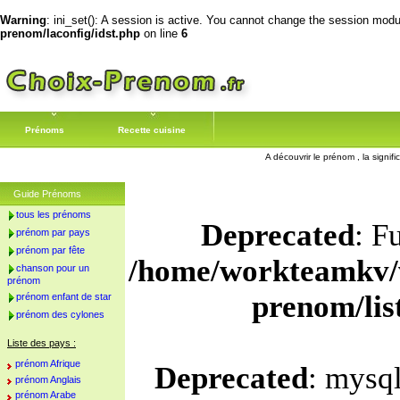
Warning
: ini_set(): A session is active. You cannot change the session module
prenom/laconfig/idst.php
on line
6
Prénoms
Recette cuisine
A découvrir le prénom , la signif
Guide Prénoms
tous les prénoms
Deprecated
: F
prénom par pays
prénom par fête
/home/workteamkv/
chanson pour un
prénom
prenom/li
prénom enfant de star
prénom des cylones
Liste des pays :
prénom Afrique
Deprecated
: mysql
prénom Anglais
prénom Arabe