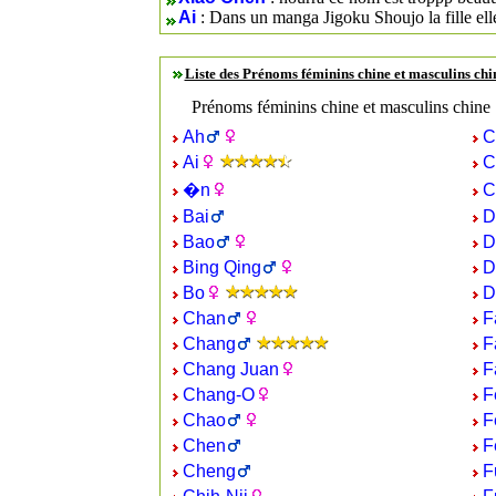
Ai
: Dans un manga Jigoku Shoujo la fille elle
Liste des Prénoms féminins chine et masculins ch
Prénoms féminins chine et masculins chine
Ah
C
Ai
C
�n
C
Bai
D
Bao
D
Bing Qing
D
Bo
D
Chan
F
Chang
F
Chang Juan
F
Chang-O
F
Chao
F
Chen
F
Cheng
F