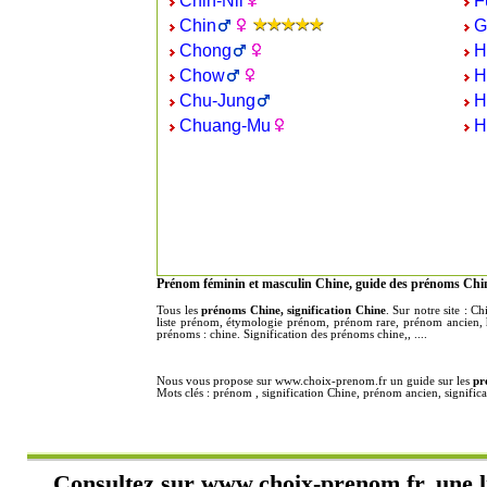
Chih-Nii
F
Chin
G
Chong
H
Chow
H
Chu-Jung
H
Chuang-Mu
H
Prénom féminin et masculin Chine, guide des prénoms Chin
Tous les
prénoms Chine, signification Chine
. Sur notre site : 
liste prénom, étymologie prénom, prénom rare, prénom ancien, h
prénoms : chine. Signification des prénoms chine,, ....
Nous vous propose sur www.choix-prenom.fr un guide sur les
pr
Mots clés : prénom , signification Chine, prénom ancien, signif
Consultez sur
www.choix-prenom.fr
, une 