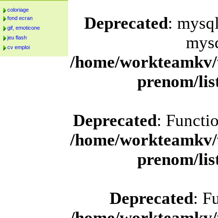
coloriage
Deprecated
: mysql
fond ecran
gif, emoticone
mysq
jeu flash
cv emploi
/home/workteamkv/
prenom/li
Deprecated
: Functi
/home/workteamkv/
prenom/li
Deprecated
: F
/home/workteamkv/