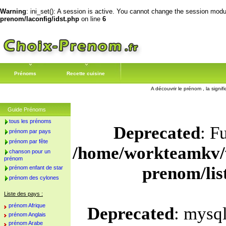
Warning
: ini_set(): A session is active. You cannot change the session module
prenom/laconfig/idst.php
on line
6
Prénoms
Recette cuisine
A découvrir le prénom , la signif
Guide Prénoms
tous les prénoms
Deprecated
: F
prénom par pays
prénom par fête
/home/workteamkv/
chanson pour un
prénom
prenom/li
prénom enfant de star
prénom des cylones
Liste des pays :
prénom Afrique
Deprecated
: mysql
prénom Anglais
prénom Arabe