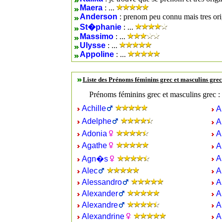
Maera
: ...
Anderson
: prenom peu connu mais tres ori
St�phanie
: ...
Massimo
: ...
Ulysse
: ...
Appoline
: ...
Liste des Prénoms féminins grec et masculins gre
Prénoms féminins grec et masculins grec :
Achille
A
Adelphe
A
Adonia
A
Agathe
A
A
Agn�s
Alec
A
Alessandro
A
Alexander
A
Alexandre
A
Alexandrine
A