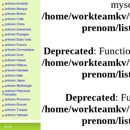
mysq
prénom Arménie
prénom Basque
/home/workteamkv/
prénom Breton
prénom Celte
prenom/li
prénom Chine
prénom Danemark
prénom Espagne
prénom Etats-Unis
prénom France
Deprecated
: Functi
prénom Germanique
prénom Grec
/home/workteamkv/
prénom Hawaï
prénom Hébreu
prénom Irlandais
prenom/li
prénom Italie
prénom Japon
prénom Mythologie
prénom Polynésie
Deprecated
: F
Française
prénom Provence
prénom Russie
/home/workteamkv/
prénom Turquie
prénom Vietnam
prenom/li
A voir