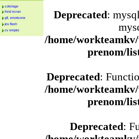
coloriage
Deprecated
: mysql
fond ecran
gif, emoticone
mysq
jeu flash
cv emploi
/home/workteamkv/
prenom/li
Deprecated
: Functi
/home/workteamkv/
prenom/li
Deprecated
: F
/home/workteamkv/