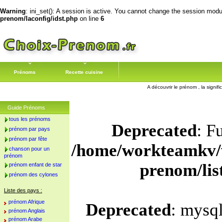
Warning
: ini_set(): A session is active. You cannot change the session module
prenom/laconfig/idst.php
on line
6
Prénoms
Recette cuisine
A découvrir le prénom , la signif
Guide Prénoms
tous les prénoms
Deprecated
: F
prénom par pays
prénom par fête
/home/workteamkv/
chanson pour un
prénom
prenom/li
prénom enfant de star
prénom des cylones
Liste des pays :
prénom Afrique
Deprecated
: mysql
prénom Anglais
prénom Arabe