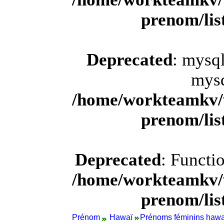
prenom/li
Deprecated
: mysql
mysq
/home/workteamkv/
prenom/li
Deprecated
: Functi
/home/workteamkv/
prenom/li
Prénom
Hawaï
Prénoms féminins hawa