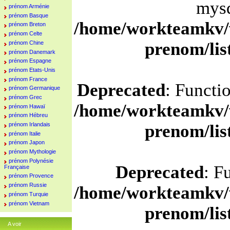
mysq
prénom Arménie
prénom Basque
/home/workteamkv/
prénom Breton
prénom Celte
prenom/li
prénom Chine
prénom Danemark
prénom Espagne
prénom Etats-Unis
prénom France
Deprecated
: Functi
prénom Germanique
prénom Grec
/home/workteamkv/
prénom Hawaï
prénom Hébreu
prénom Irlandais
prenom/li
prénom Italie
prénom Japon
prénom Mythologie
prénom Polynésie
Deprecated
: F
Française
prénom Provence
prénom Russie
/home/workteamkv/
prénom Turquie
prénom Vietnam
prenom/li
A voir