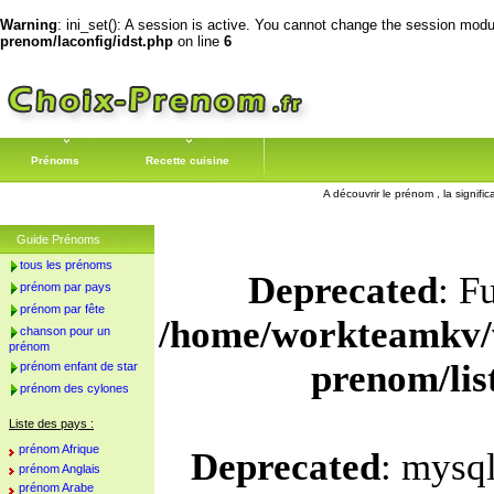
Warning
: ini_set(): A session is active. You cannot change the session module
prenom/laconfig/idst.php
on line
6
Prénoms
Recette cuisine
A découvrir le prénom , la signifi
Guide Prénoms
tous les prénoms
Deprecated
: F
prénom par pays
prénom par fête
/home/workteamkv/
chanson pour un
prénom
prenom/li
prénom enfant de star
prénom des cylones
Liste des pays :
prénom Afrique
Deprecated
: mysql
prénom Anglais
prénom Arabe