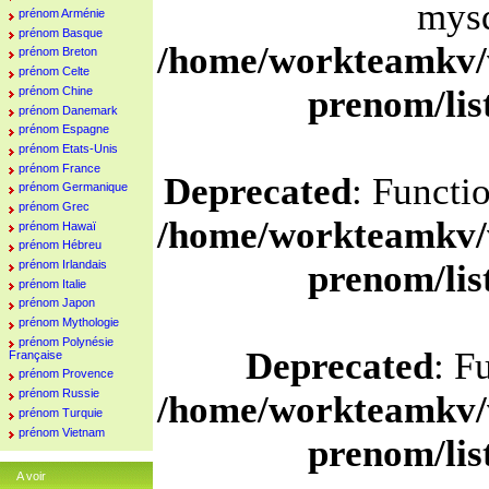
mysq
prénom Arménie
prénom Basque
/home/workteamkv/
prénom Breton
prénom Celte
prenom/li
prénom Chine
prénom Danemark
prénom Espagne
prénom Etats-Unis
prénom France
Deprecated
: Functi
prénom Germanique
prénom Grec
/home/workteamkv/
prénom Hawaï
prénom Hébreu
prénom Irlandais
prenom/li
prénom Italie
prénom Japon
prénom Mythologie
prénom Polynésie
Deprecated
: F
Française
prénom Provence
prénom Russie
/home/workteamkv/
prénom Turquie
prénom Vietnam
prenom/li
A voir