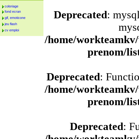
coloriage
Deprecated
: mysql
fond ecran
gif, emoticone
mysq
jeu flash
cv emploi
/home/workteamkv/
prenom/li
Deprecated
: Functi
/home/workteamkv/
prenom/li
Deprecated
: F
/home/workteamkv/