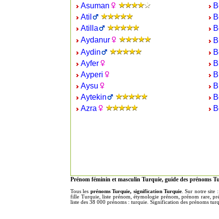
Asuman
B
Atil
B
Atilla
B
Aydanur
B
Aydin
B
Ayfer
B
Ayperi
B
Aysu
B
Aytekin
B
Azra
B
Prénom féminin et masculin Turquie, guide des prénoms Tu
Tous les
prénoms Turquie, signification Turquie
. Sur notre sit
fille Turquie, liste prénom, étymologie prénom, prénom rare, pr
liste des 38 000 prénoms : turquie. Signification des prénoms turqu