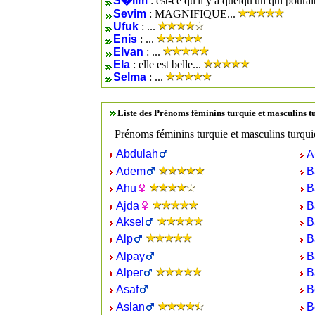
S�lim
: est-ce qu'il y a quelqu'un qui pourai
Sevim
: MAGNIFIQUE...
Ufuk
: ...
Enis
: ...
Elvan
: ...
Ela
: elle est belle...
Selma
: ...
Liste des Prénoms féminins turquie et masculins 
Prénoms féminins turquie et masculins turqui
Abdulah
A
Adem
B
Ahu
B
Ajda
B
Aksel
B
Alp
B
Alpay
B
Alper
B
Asaf
B
Aslan
B