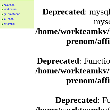
coloriage
Deprecated
: mysql
fond ecran
gif, emoticone
mysq
jeu flash
cv emploi
/home/workteamkv/
prenom/aff
Deprecated
: Functi
/home/workteamkv/
prenom/aff
Deprecated
: F
/home/workteamkv/