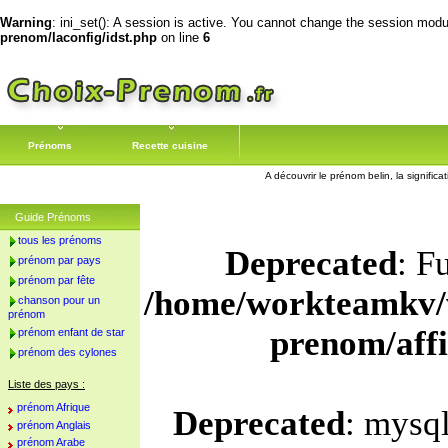
Warning
: ini_set(): A session is active. You cannot change the session module
prenom/laconfig/idst.php
on line
6
Prénoms
Recette cuisine
A découvrir le prénom belin, la significa
Guide Prénoms
tous les prénoms
Deprecated
: F
prénom par pays
prénom par fête
/home/workteamkv/
chanson pour un
prénom
prenom/aff
prénom enfant de star
prénom des cylones
Liste des pays :
prénom Afrique
Deprecated
: mysql
prénom Anglais
prénom Arabe