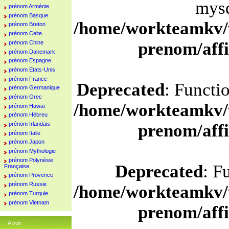
mysq
prénom Arménie
prénom Basque
/home/workteamkv/
prénom Breton
prénom Celte
prenom/aff
prénom Chine
prénom Danemark
prénom Espagne
prénom Etats-Unis
prénom France
Deprecated
: Functi
prénom Germanique
prénom Grec
/home/workteamkv/
prénom Hawaï
prénom Hébreu
prénom Irlandais
prenom/aff
prénom Italie
prénom Japon
prénom Mythologie
prénom Polynésie
Deprecated
: F
Française
prénom Provence
prénom Russie
/home/workteamkv/
prénom Turquie
prénom Vietnam
prenom/aff
A voir