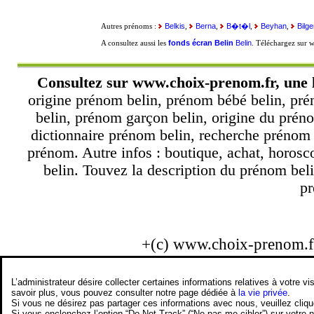
Belkis
Berna
B�t�l
Beyhan
Bilg
Autres prénoms :
,
,
,
,
fonds écran Belin
Belin
A consultez aussi les
. Téléchargez sur
Consultez sur
www.choix-prenom.fr
, une 
origine prénom belin, prénom bébé belin, pré
belin, prénom garçon belin, origine du préno
dictionnaire prénom belin, recherche prénom
prénom. Autre infos : boutique, achat, horos
belin. Touvez la description du prénom beli
pr
+(c) www.choix-prenom.
L’administrateur désire collecter certaines informations relatives à votre
savoir plus, vous pouvez consulter notre page dédiée à
la vie privée
.
Si vous ne désirez pas partager ces informations avec nous, veuillez cliq
Si vous enclenchez l’option “Do Not Track” (“Ne pas me cibler”) sur votre