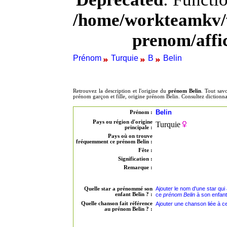
/home/workteamkv/
prenom/aff
Prénom
Turquie
B
Belin
Retrouvez la description et l'origine du
prénom Belin
. Tout sav
prénom garçon et fille, origine prénom Belin. Consultez diction
Belin
Prénom :
Pays ou région d'origine
Turquie
principale :
Pays où on trouve
fréquemment ce prénom Belin :
Fête :
Signification :
Remarque :
Ajouter le nom d'une star qui
Quelle star a prénommé son
enfant Belin ? :
ce
prénom Belin
à son enfant
Quelle chanson fait référence
Ajouter une chanson liée à c
au prénom Belin ? :