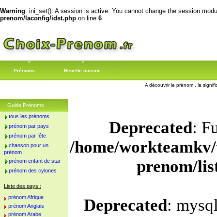
Warning
: ini_set(): A session is active. You cannot change the session module
prenom/laconfig/idst.php
on line
6
Prénoms
Recette cuisine
A découvrir le prénom , la signif
Guide Prénoms
tous les prénoms
Deprecated
: F
prénom par pays
prénom par fête
/home/workteamkv/
chanson pour un
prénom
prenom/li
prénom enfant de star
prénom des cylones
Liste des pays :
prénom Afrique
Deprecated
: mysql
prénom Anglais
prénom Arabe