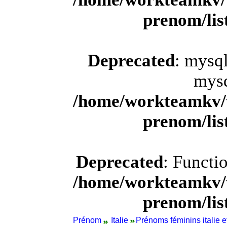
prenom/li
Deprecated
: mysql
mysq
/home/workteamkv/
prenom/li
Deprecated
: Functi
/home/workteamkv/
prenom/li
Prénom
Italie
Prénoms féminins italie et