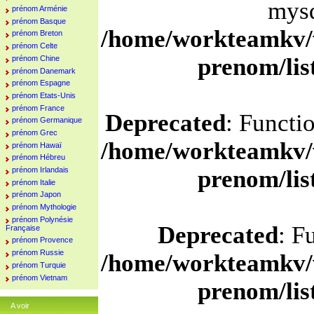
mysq
prénom Arménie
prénom Basque
/home/workteamkv/
prénom Breton
prénom Celte
prenom/li
prénom Chine
prénom Danemark
prénom Espagne
prénom Etats-Unis
prénom France
Deprecated
: Functi
prénom Germanique
prénom Grec
/home/workteamkv/
prénom Hawaï
prénom Hébreu
prénom Irlandais
prenom/li
prénom Italie
prénom Japon
prénom Mythologie
prénom Polynésie
Deprecated
: F
Française
prénom Provence
prénom Russie
/home/workteamkv/
prénom Turquie
prénom Vietnam
prenom/li
A voir