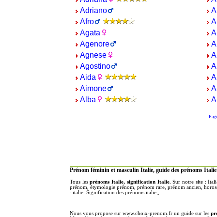
Adriano
A
Afro
A
Agata
A
Agenore
A
Agnese
A
Agostino
A
Aida
A
Aimone
A
Alba
A
Pag
Prénom féminin et masculin Italie, guide des prénoms Italie
Tous les
prénoms Italie, signification Italie
. Sur notre site : It
prénom, étymologie prénom, prénom rare, prénom ancien, horoscop
: italie. Signification des prénoms italie,, ....
Nous vous propose sur www.choix-prenom.fr un guide sur les
pr