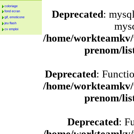
coloriage
Deprecated
: mysql
fond ecran
gif, emoticone
mysq
jeu flash
cv emploi
/home/workteamkv/
prenom/li
Deprecated
: Functi
/home/workteamkv/
prenom/li
Deprecated
: F
/home/workteamkv/