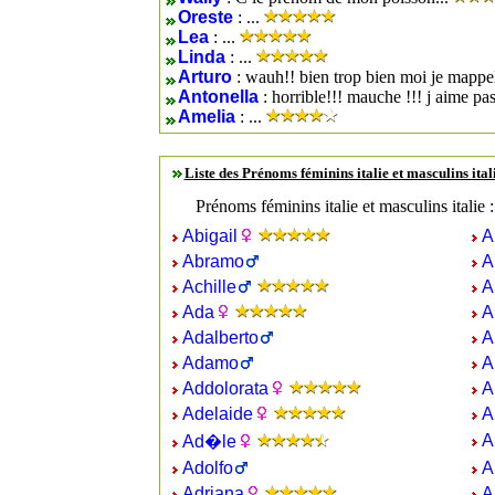
Oreste
: ...
Lea
: ...
Linda
: ...
Arturo
: wauh!! bien trop bien moi je mappele
Antonella
: horrible!!! mauche !!! j aime pas
Amelia
: ...
Liste des Prénoms féminins italie et masculins ital
Prénoms féminins italie et masculins italie 
Abigail
A
Abramo
A
Achille
A
Ada
A
Adalberto
A
Adamo
A
Addolorata
A
Adelaide
A
A
Ad�le
Adolfo
A
Adriana
A