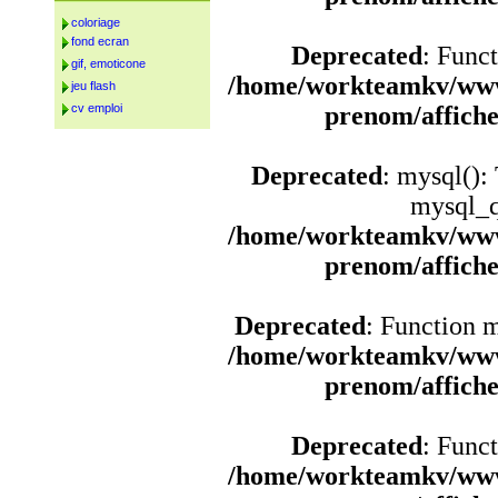
coloriage
fond ecran
Deprecated
: Funct
gif, emoticone
/home/workteamkv/www
jeu flash
cv emploi
prenom/affich
Deprecated
: mysql():
mysql_q
/home/workteamkv/www
prenom/affich
Deprecated
: Function 
/home/workteamkv/www
prenom/affich
Deprecated
: Funct
/home/workteamkv/www