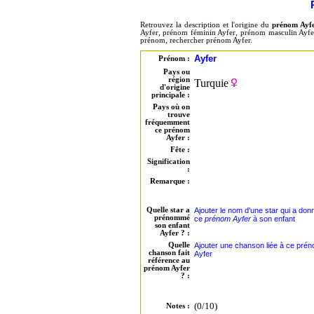
Retrouvez la description et l'origine du
prénom Ayf
Ayfer, prénom féminin Ayfer, prénom masculin Ayfer,
prénom, rechercher prénom Ayfer.
Ayfer
Prénom :
Pays ou
région
Turquie
d'origine
principale :
Pays où on
trouve
fréquemment
ce prénom
Ayfer :
Fête :
Signification
:
Remarque :
Quelle star a
Ajouter le nom d'une star qui a don
prénommé
ce
prénom Ayfer
à son enfant
son enfant
Ayfer ? :
Quelle
Ajouter une chanson liée à ce pré
chanson fait
Ayfer
référence au
prénom Ayfer
? :
(0/10)
Notes :