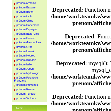
prénom Arménie
prénom Basque
Deprecated
: Function 
prénom Breton
/home/workteamkv/www
prénom Celte
prénom Chine
prenom/affich
prénom Danemark
prénom Espagne
prénom Etats-Unis
Deprecated
: Funct
prénom France
/home/workteamkv/www
prénom Germanique
prénom Grec
prenom/affich
prénom Hawaï
prénom Hébreu
prénom Irlandais
Deprecated
: mysql():
prénom Italie
mysql_q
prénom Japon
prénom Mythologie
/home/workteamkv/www
prénom Polynésie
Française
prenom/affich
prénom Provence
prénom Russie
prénom Turquie
Deprecated
: Function 
prénom Vietnam
/home/workteamkv/www
A voir
prenom/affich