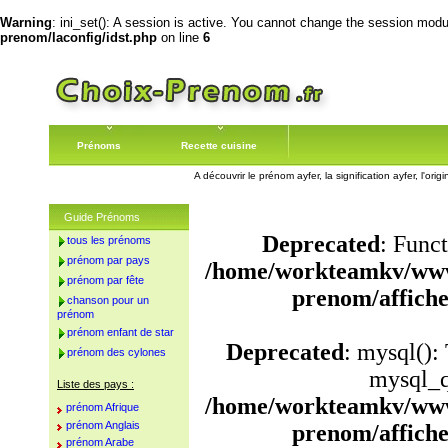
Warning
: ini_set(): A session is active. You cannot change the session module
prenom/laconfig/idst.php
on line
6
Prénoms
Recette cuisine
A découvrir le prénom ayfer, la signification ayfer, l'or
Guide Prénoms
Deprecated
: Funct
tous les prénoms
prénom par pays
/home/workteamkv/www
prénom par fête
prenom/affich
chanson pour un
prénom
prénom enfant de star
Deprecated
: mysql():
prénom des cylones
mysql_q
Liste des pays :
/home/workteamkv/www
prénom Afrique
prénom Anglais
prenom/affich
prénom Arabe