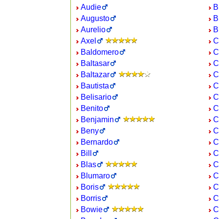
Audie
B
Augusto
B
Aurelio
B
Axel
C
Baldomero
C
Baltasar
C
Baltazar
C
Bautista
C
Belisario
C
Benito
C
Benjamin
C
Beny
C
Bernardo
C
Bill
C
Blas
C
Blumaro
C
Boris
C
Borris
C
Bowie
C