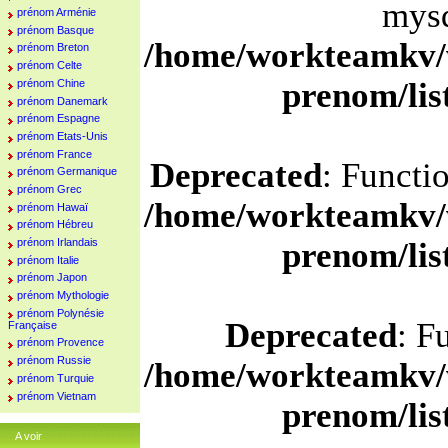
mysq
prénom Arménie
prénom Basque
/home/workteamkv/
prénom Breton
prénom Celte
prenom/li
prénom Chine
prénom Danemark
prénom Espagne
prénom Etats-Unis
prénom France
Deprecated
: Functi
prénom Germanique
prénom Grec
/home/workteamkv/
prénom Hawaï
prénom Hébreu
prénom Irlandais
prenom/li
prénom Italie
prénom Japon
prénom Mythologie
prénom Polynésie
Deprecated
: F
Française
prénom Provence
prénom Russie
/home/workteamkv/
prénom Turquie
prénom Vietnam
prenom/li
A voir