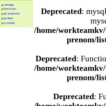
coloriage
Deprecated
: mysql
fond ecran
gif, emoticone
mysq
jeu flash
cv emploi
/home/workteamkv/
prenom/li
Deprecated
: Functi
/home/workteamkv/
prenom/li
Deprecated
: F
/home/workteamkv/