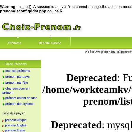
Warning
: ini_set(): A session is active. You cannot change the session module
prenom/laconfig/idst.php
on line
6
Prénoms
Recette cuisine
A découvrir le prénom , la signific
Guide Prénoms
tous les prénoms
Deprecated
: F
prénom par pays
prénom par fête
/home/workteamkv/
chanson pour un
prénom
prenom/li
prénom enfant de star
prénom des cylones
Liste des pays :
prénom Afrique
Deprecated
: mysql
prénom Anglais
prénom Arabe