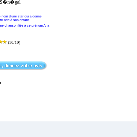
: S�n�gal
le nom d'une star qui a donné
om Ana
à son enfant
une chanson liée à ce prénom Ana
(10/10)
a