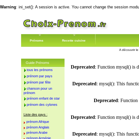
Warning
: ini_set(): A session is active. You cannot change the session module
Prénoms
Recette cuisine
A découvrir l
Guide Prénoms
Deprecated
: Function mysql() is 
tous les prénoms
prénom par pays
prénom par fête
Deprecated
: mysql(): This funct
chanson pour un
prénom
prénom enfant de star
Deprecated
: Function
prénom des cylones
Liste des pays :
Deprecated
: Function mysql() is 
prénom Afrique
prénom Anglais
prénom Arabe
Deprecated
: mysql(): This funct
prénom Arménie