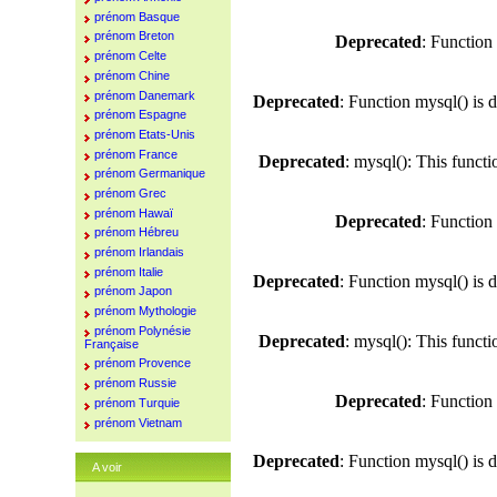
prénom Basque
prénom Breton
Deprecated
: Function
prénom Celte
prénom Chine
prénom Danemark
Deprecated
: Function mysql() is 
prénom Espagne
prénom Etats-Unis
prénom France
Deprecated
: mysql(): This funct
prénom Germanique
prénom Grec
prénom Hawaï
Deprecated
: Function
prénom Hébreu
prénom Irlandais
prénom Italie
Deprecated
: Function mysql() is 
prénom Japon
prénom Mythologie
prénom Polynésie
Deprecated
: mysql(): This funct
Française
prénom Provence
prénom Russie
Deprecated
: Function
prénom Turquie
prénom Vietnam
Deprecated
: Function mysql() is 
A voir