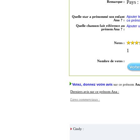
Pays 
Remarque :
Ajouter 
Quelle star a prénommé son enfant
Ana ? :
ce
prén
Quelle chanson fait référence au
Ajouter 
prénom Ana ? :
Notes :
1
Nombre de votes :
Votez, donnez votre avis
sur ce prénom
An
Derniers avis sur ce prénom Ana :
Liens commerciaux :
Cindy :