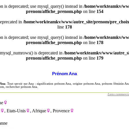
ion is deprecated; use mysql_query() instead in
/home/workteamkv/www
prenom/affiche_prenom.php
on line
154
deprecated in
/home/workteamkv/www/autre_site/prenom/pre_choi
line
178
ion is deprecated; use mysql_query() instead in
/home/workteamkv/www
prenom/affiche_prenom.php
on line
178
 mysql_numrows() is deprecated in
/home/workteamkv/www/autre_si
prenom/affiche_prenom.php
on line
179
Prénom Ana
 Ana
. Tout savoir sur Ana : signification prénom Ana, origine prénom Ana, prénom féminin An
nom, rechercher prénom Ana.
Liens commerci
ne
, Etats-Unis
, Afrique
, Provence
 anne