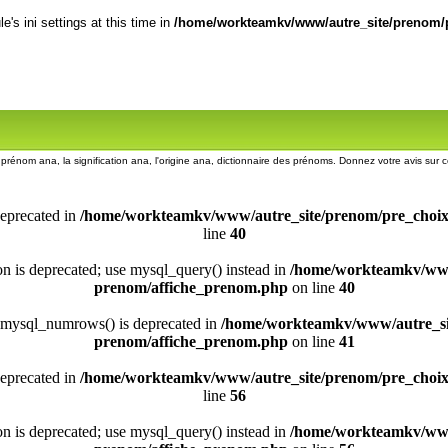
's ini settings at this time in
/home/workteamkv/www/autre_site/prenom/p
e prénom ana, la signification ana, l'origine ana, dictionnaire des prénoms. Donnez votre avis sur
deprecated in
/home/workteamkv/www/autre_site/prenom/pre_choi
line
40
ion is deprecated; use mysql_query() instead in
/home/workteamkv/www
prenom/affiche_prenom.php
on line
40
 mysql_numrows() is deprecated in
/home/workteamkv/www/autre_si
prenom/affiche_prenom.php
on line
41
deprecated in
/home/workteamkv/www/autre_site/prenom/pre_choi
line
56
ion is deprecated; use mysql_query() instead in
/home/workteamkv/www