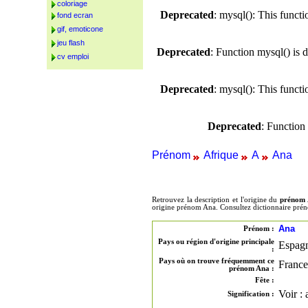
coloriage
Deprecated
: mysql(): This funct
fond ecran
gif, emoticone
jeu flash
Deprecated
: Function mysql() is 
cv emploi
Deprecated
: mysql(): This funct
Deprecated
: Function
Prénom
Afrique
A
Ana
Retrouvez la description et l'origine du
prénom
origine prénom Ana. Consultez dictionnaire pré
Ana
Prénom :
Pays ou région d'origine principale
Espag
:
Pays où on trouve fréquemment ce
France
prénom Ana :
Fête :
Voir :
Signification :