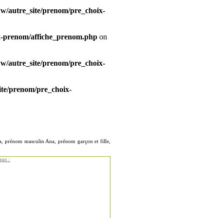
/autre_site/prenom/pre_choix-
x-prenom/affiche_prenom.php
on
/autre_site/prenom/pre_choix-
te/prenom/pre_choix-
a, prénom masculin Ana, prénom garçon et fille,
aux :