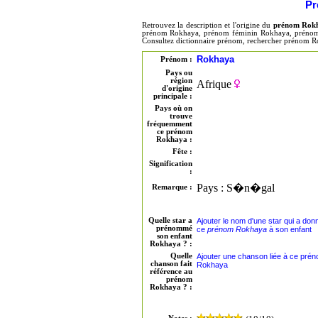
Pr
Retrouvez la description et l'origine du
prénom Rok
prénom Rokhaya, prénom féminin Rokhaya, prénom 
Consultez dictionnaire prénom, rechercher prénom R
Rokhaya
Prénom :
Pays ou
région
Afrique
d'origine
principale :
Pays où on
trouve
fréquemment
ce prénom
Rokhaya :
Fête :
Signification
:
Pays : S�n�gal
Remarque :
Quelle star a
Ajouter le nom d'une star qui a don
prénommé
ce
prénom Rokhaya
à son enfant
son enfant
Rokhaya ? :
Quelle
Ajouter une chanson liée à ce pré
chanson fait
Rokhaya
référence au
prénom
Rokhaya ? :