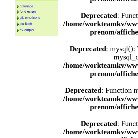
coloriage
fond ecran
Deprecated
: Funct
gif, emoticone
/home/workteamkv/www
jeu flash
cv emploi
prenom/affich
Deprecated
: mysql():
mysql_q
/home/workteamkv/www
prenom/affich
Deprecated
: Function 
/home/workteamkv/www
prenom/affich
Deprecated
: Funct
/home/workteamkv/www