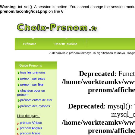
Warning
: ini_set(): A session is active. You cannot change the session module
prenom/laconfig/idst.php
on line
6
Prénoms
Recette cuisine
A découvrir le prénom rokhaya, la signification rokhaya, l'or
Guide Prénoms
Deprecated
: Funct
tous les prénoms
prénom par pays
/home/workteamkv/www
prénom par fête
prenom/affich
chanson pour un
prénom
prénom enfant de star
Deprecated
: mysql():
prénom des cylones
mysql_q
Liste des pays :
/home/workteamkv/www
prénom Afrique
prénom Anglais
prenom/affich
prénom Arabe