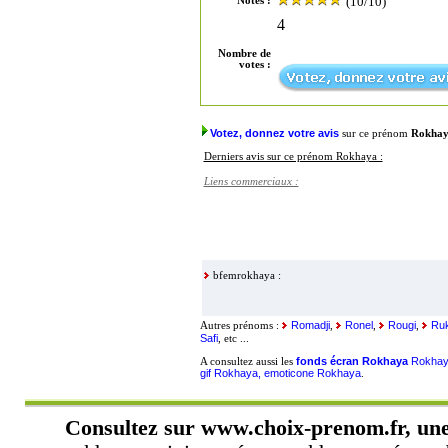
(10/10)
Notes :
4
Nombre de
votes :
Votez, donnez votre avis
sur ce prénom
Rokha
Derniers avis sur ce prénom Rokhaya :
Liens commerciaux :
bfemrokhaya :
Romadji
Ronel
Rougi
Ru
Autres prénoms :
,
,
,
Safi
, etc ...
fonds écran Rokhaya
Rokhay
A consultez aussi les
gif Rokhaya, emoticone Rokhaya
.
Consultez sur
www.choix-prenom.fr
, un