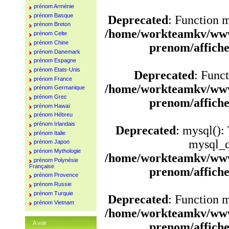
prénom Arménie
prénom Basque
Deprecated
: Function 
prénom Breton
/home/workteamkv/www
prénom Celte
prénom Chine
prenom/affich
prénom Danemark
prénom Espagne
prénom Etats-Unis
Deprecated
: Funct
prénom France
/home/workteamkv/www
prénom Germanique
prénom Grec
prenom/affich
prénom Hawaï
prénom Hébreu
prénom Irlandais
Deprecated
: mysql():
prénom Italie
mysql_q
prénom Japon
prénom Mythologie
/home/workteamkv/www
prénom Polynésie
Française
prenom/affich
prénom Provence
prénom Russie
prénom Turquie
Deprecated
: Function 
prénom Vietnam
/home/workteamkv/www
A voir
prenom/affich