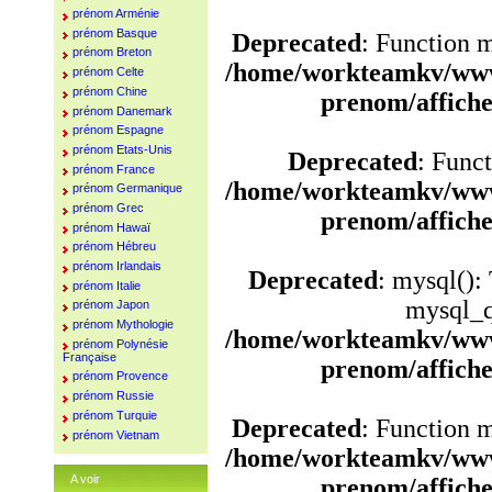
prénom Arménie
prénom Basque
Deprecated
: Function 
prénom Breton
/home/workteamkv/www
prénom Celte
prénom Chine
prenom/affich
prénom Danemark
prénom Espagne
prénom Etats-Unis
Deprecated
: Funct
prénom France
/home/workteamkv/www
prénom Germanique
prénom Grec
prenom/affich
prénom Hawaï
prénom Hébreu
prénom Irlandais
Deprecated
: mysql():
prénom Italie
mysql_q
prénom Japon
prénom Mythologie
/home/workteamkv/www
prénom Polynésie
Française
prenom/affich
prénom Provence
prénom Russie
prénom Turquie
Deprecated
: Function 
prénom Vietnam
/home/workteamkv/www
A voir
prenom/affich