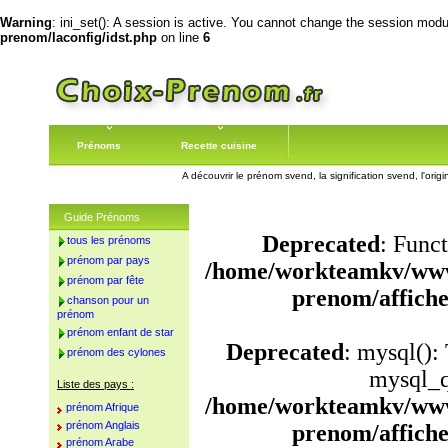
Warning
: ini_set(): A session is active. You cannot change the session module
prenom/laconfig/idst.php
on line
6
Prénoms
Recette cuisine
A découvrir le prénom svend, la signification svend, l'or
Guide Prénoms
Deprecated
: Funct
tous les prénoms
prénom par pays
/home/workteamkv/www
prénom par fête
prenom/affich
chanson pour un
prénom
prénom enfant de star
Deprecated
: mysql():
prénom des cylones
mysql_q
Liste des pays :
/home/workteamkv/www
prénom Afrique
prénom Anglais
prenom/affich
prénom Arabe