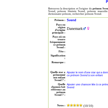
P
Retrouvez la description et l'origine du
prénom Sve
Svend, prénom féminin Svend, prénom masculin 
dictionnaire prénom, rechercher prénom Svend.
Svend
Prénom :
Pays ou
région
Danemark
d'origine
principale :
Pays où on
trouve
fréquemment
ce prénom
Svend :
Fête :
Signification
:
Remarque :
Quelle star a
Ajouter le nom d'une star qui a don
prénommé
ce
prénom Svend
à son enfant
son enfant
Svend ? :
Quelle
Ajouter une chanson liée à ce pré
chanson fait
Svend
référence au
prénom
Svend ? :
(10/10)
Notes :