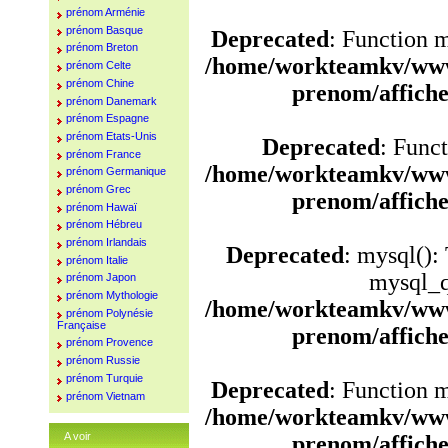
prénom Arménie
prénom Basque
Deprecated
: Function 
prénom Breton
/home/workteamkv/www
prénom Celte
prénom Chine
prenom/affich
prénom Danemark
prénom Espagne
prénom Etats-Unis
Deprecated
: Funct
prénom France
/home/workteamkv/www
prénom Germanique
prénom Grec
prenom/affich
prénom Hawaï
prénom Hébreu
prénom Irlandais
Deprecated
: mysql():
prénom Italie
mysql_q
prénom Japon
prénom Mythologie
/home/workteamkv/www
prénom Polynésie
Française
prenom/affich
prénom Provence
prénom Russie
prénom Turquie
Deprecated
: Function 
prénom Vietnam
/home/workteamkv/www
A voir
prenom/affich