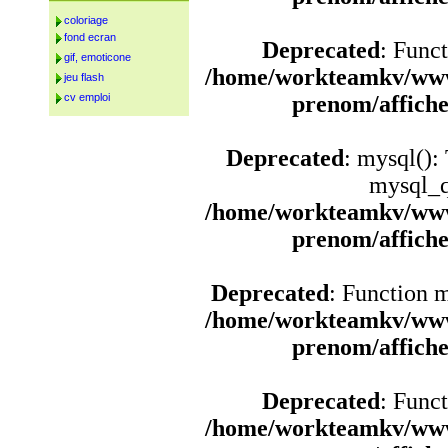
coloriage
fond ecran
Deprecated
: Funct
gif, emoticone
/home/workteamkv/www
jeu flash
cv emploi
prenom/affich
Deprecated
: mysql():
mysql_q
/home/workteamkv/www
prenom/affich
Deprecated
: Function 
/home/workteamkv/www
prenom/affich
Deprecated
: Funct
/home/workteamkv/www