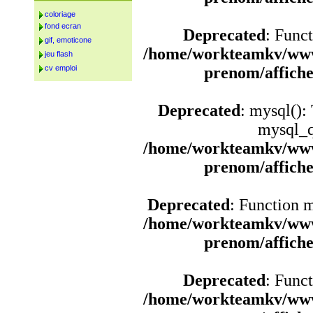
coloriage
fond ecran
Deprecated
: Funct
gif, emoticone
/home/workteamkv/www
jeu flash
cv emploi
prenom/affich
Deprecated
: mysql():
mysql_q
/home/workteamkv/www
prenom/affich
Deprecated
: Function 
/home/workteamkv/www
prenom/affich
Deprecated
: Funct
/home/workteamkv/www