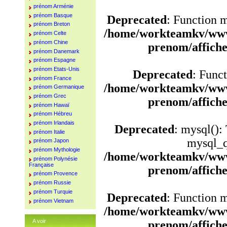
prénom Arménie
prénom Basque
Deprecated
: Function 
prénom Breton
/home/workteamkv/www
prénom Celte
prénom Chine
prenom/affich
prénom Danemark
prénom Espagne
prénom Etats-Unis
Deprecated
: Funct
prénom France
/home/workteamkv/www
prénom Germanique
prénom Grec
prenom/affich
prénom Hawaï
prénom Hébreu
prénom Irlandais
Deprecated
: mysql():
prénom Italie
mysql_q
prénom Japon
prénom Mythologie
/home/workteamkv/www
prénom Polynésie
Française
prenom/affich
prénom Provence
prénom Russie
prénom Turquie
Deprecated
: Function 
prénom Vietnam
/home/workteamkv/www
A voir
prenom/affich