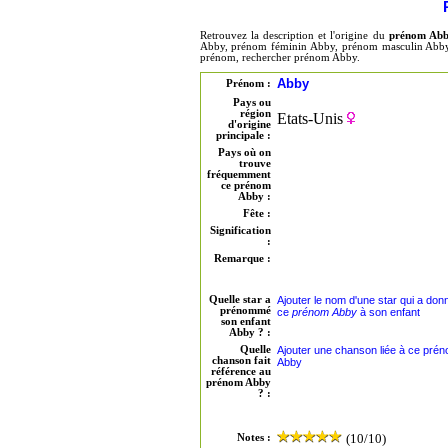
Retrouvez la description et l'origine du
prénom Ab
Abby, prénom féminin Abby, prénom masculin Abby, 
prénom, rechercher prénom Abby.
Abby
Prénom :
Pays ou
région
Etats-Unis
d'origine
principale :
Pays où on
trouve
fréquemment
ce prénom
Abby :
Fête :
Signification
:
Remarque :
Quelle star a
Ajouter le nom d'une star qui a don
prénommé
ce
prénom Abby
à son enfant
son enfant
Abby ? :
Quelle
Ajouter une chanson liée à ce pré
chanson fait
Abby
référence au
prénom Abby
? :
(10/10)
Notes :