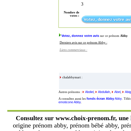
3
Nombre de
votes :
Votez, donnez votre avis
sur ce prénom
Abby
Derniers avis sur ce prénom Abby :
Liens commerciaux :
chalabbymari :
Abdiel
Abdullah
Abel
Abig
Autres prénoms :
,
,
,
fonds écran Abby
Abby
A consultez aussi les
. Télé
emoticone Abby
.
Consultez sur
www.choix-prenom.fr
, une
origine prénom abby, prénom bébé abby, pré