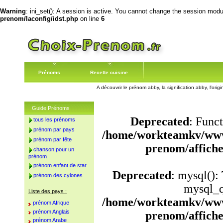
Warning
: ini_set(): A session is active. You cannot change the session module
prenom/laconfig/idst.php
on line
6
Prénoms
Recette cuisine
A découvrir le prénom abby, la signification abby, l'or
Guide Prénoms
Deprecated
: Funct
tous les prénoms
prénom par pays
/home/workteamkv/www
prénom par fête
prenom/affich
chanson pour un
prénom
prénom enfant de star
Deprecated
: mysql():
prénom des cylones
mysql_q
Liste des pays :
/home/workteamkv/www
prénom Afrique
prénom Anglais
prenom/affich
prénom Arabe