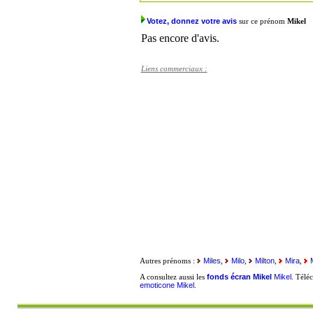
Votez, donnez votre avis
sur ce prénom
Mikel
Pas encore d'avis.
Liens commerciaux :
Miles
Milo
Milton
Mira
Autres prénoms :
,
,
,
,
fonds écran Mikel
Mikel
A consultez aussi les
. Télé
emoticone Mikel
.