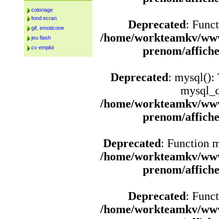
coloriage
fond ecran
Deprecated
: Funct
gif, emoticone
/home/workteamkv/www
jeu flash
cv emploi
prenom/affich
Deprecated
: mysql():
mysql_q
/home/workteamkv/www
prenom/affich
Deprecated
: Function 
/home/workteamkv/www
prenom/affich
Deprecated
: Funct
/home/workteamkv/www