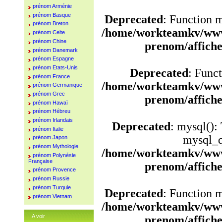
prénom Arménie
prénom Basque
Deprecated
: Function 
prénom Breton
/home/workteamkv/www
prénom Celte
prénom Chine
prenom/affich
prénom Danemark
prénom Espagne
prénom Etats-Unis
Deprecated
: Funct
prénom France
/home/workteamkv/www
prénom Germanique
prénom Grec
prenom/affich
prénom Hawaï
prénom Hébreu
prénom Irlandais
Deprecated
: mysql():
prénom Italie
mysql_q
prénom Japon
prénom Mythologie
/home/workteamkv/www
prénom Polynésie
Française
prenom/affich
prénom Provence
prénom Russie
prénom Turquie
Deprecated
: Function 
prénom Vietnam
/home/workteamkv/www
A voir
prenom/affich