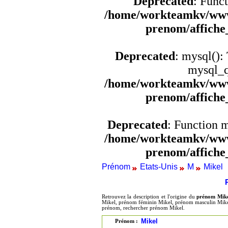
Deprecated
: Funct
/home/workteamkv/www
prenom/affich
Deprecated
: mysql():
mysql_q
/home/workteamkv/www
prenom/affich
Deprecated
: Function 
/home/workteamkv/www
prenom/affich
Prénom
Etats-Unis
M
Mikel
Retrouvez la description et l'origine du
prénom Mik
Mikel, prénom féminin Mikel, prénom masculin Mikel,
prénom, rechercher prénom Mikel.
Mikel
Prénom :