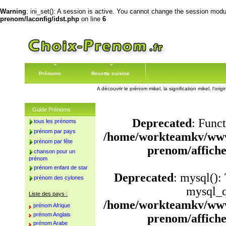
Warning
: ini_set(): A session is active. You cannot change the session module
prenom/laconfig/idst.php
on line
6
Prénoms
Recette cuisine
A découvrir le prénom mikel, la signification mikel, l'or
Guide Prénoms
Deprecated
: Funct
tous les prénoms
prénom par pays
/home/workteamkv/www
prénom par fête
prenom/affich
chanson pour un
prénom
prénom enfant de star
Deprecated
: mysql():
prénom des cylones
mysql_q
Liste des pays :
/home/workteamkv/www
prénom Afrique
prénom Anglais
prenom/affich
prénom Arabe