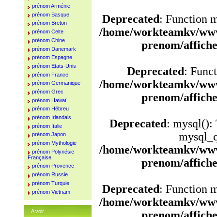
prénom Arménie
prénom Basque
Deprecated
: Function 
prénom Breton
/home/workteamkv/www
prénom Celte
prénom Chine
prenom/affich
prénom Danemark
prénom Espagne
prénom Etats-Unis
Deprecated
: Funct
prénom France
/home/workteamkv/www
prénom Germanique
prénom Grec
prenom/affich
prénom Hawaï
prénom Hébreu
prénom Irlandais
Deprecated
: mysql():
prénom Italie
mysql_q
prénom Japon
prénom Mythologie
/home/workteamkv/www
prénom Polynésie
Française
prenom/affich
prénom Provence
prénom Russie
prénom Turquie
Deprecated
: Function 
prénom Vietnam
/home/workteamkv/www
A voir
prenom/affich