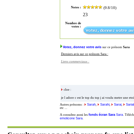
(9.8/10)
Notes :
23
Nombre de
votes :
Votez, donnez votre avis
sur ce prénom
Sara
Derniers avis sur ce prénom Sara :
Liens commerciaux :
cloe :
je l adore c est le top du top j ai voulu metre une etoi
Sarah
Sarahi
Sarai
Saria
Autres prénoms :
,
,
,
etc ...
fonds écran Sara
Sara
A consultez aussi les
. Téléc
emoticone Sara
.