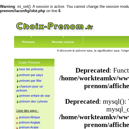
Warning
: ini_set(): A session is active. You cannot change the session module
prenom/laconfig/idst.php
on line
6
Prénoms
Recette cuisine
A découvrir le prénom sara, la signification sara, l'or
Guide Prénoms
Deprecated
: Funct
tous les prénoms
prénom par pays
/home/workteamkv/www
prénom par fête
prenom/affich
chanson pour un
prénom
prénom enfant de star
Deprecated
: mysql():
prénom des cylones
mysql_q
Liste des pays :
/home/workteamkv/www
prénom Afrique
prénom Anglais
prenom/affich
prénom Arabe