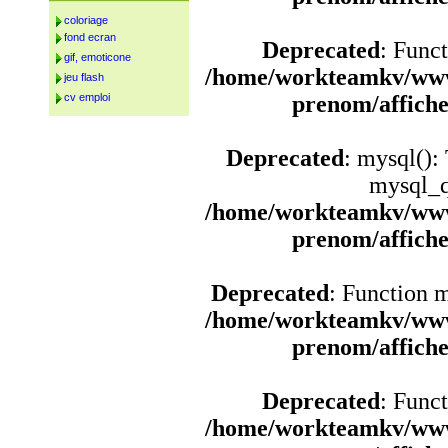
coloriage
fond ecran
Deprecated
: Funct
gif, emoticone
/home/workteamkv/www
jeu flash
cv emploi
prenom/affich
Deprecated
: mysql():
mysql_q
/home/workteamkv/www
prenom/affich
Deprecated
: Function 
/home/workteamkv/www
prenom/affich
Deprecated
: Funct
/home/workteamkv/www