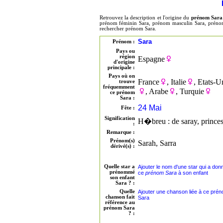
Retrouvez la description et l'origine du
prénom Sara
prénom féminin Sara, prénom masculin Sara, prénom 
rechercher prénom Sara.
Sara
Prénom :
Pays ou
région
Espagne
d'origine
principale :
Pays où on
France
, Italie
, Etats-U
trouve
fréquemment
, Arabe
, Turquie
ce prénom
Sara :
24 Mai
Fête :
Signification
H�breu : de saray, princes
:
Remarque :
Prénom(s)
Sarah, Sarra
dérivé(s) :
Quelle star a
Ajouter le nom d'une star qui a don
prénommé
ce
prénom Sara
à son enfant
son enfant
Sara ? :
Quelle
Ajouter une chanson liée à ce pré
chanson fait
Sara
référence au
prénom Sara
? :