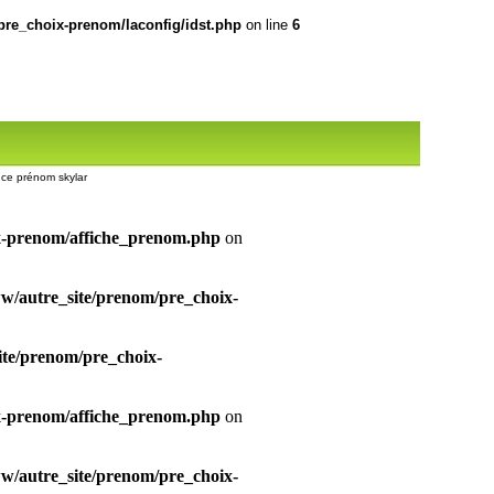
re_choix-prenom/laconfig/idst.php
on line
6
r ce prénom skylar
x-prenom/affiche_prenom.php
on
/autre_site/prenom/pre_choix-
te/prenom/pre_choix-
x-prenom/affiche_prenom.php
on
/autre_site/prenom/pre_choix-