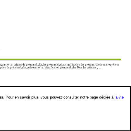
.
rçon skylar, origine du prénom skylar, les prénoms skylar, signification des prénoms, dictionnaire prénom
ion du prénom skylar, prénom skylar, signification prénom skylar. Tous les prénoms ,, ....
iers. Pour en savoir plus, vous pouvez consulter notre page dédiée à
la vie