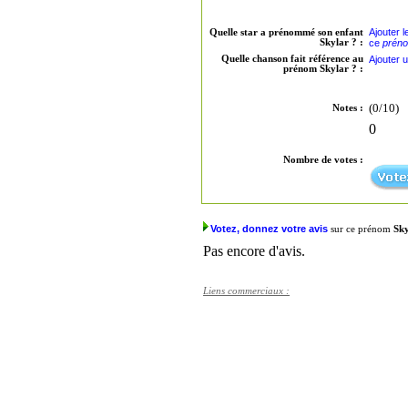
Ajouter 
Quelle star a prénommé son enfant
Skylar ? :
ce
préno
Quelle chanson fait référence au
Ajouter 
prénom Skylar ? :
(0/10)
Notes :
0
Nombre de votes :
Votez, donnez votre avis
sur ce prénom
Sky
Pas encore d'avis.
Liens commerciaux :