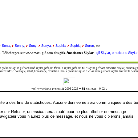
Sonia
Sonny
Sony
Sonya
Sophia
Sophie
Soren
,
,
,
,
,
,
, etc ...
r
gif Skylar, emoticone Skylar
. Téléchargez sur www.maxi-gif.com des
gifs, émoticones Skylar
:
e prénom skylar, prénom bébé skylar, prénom féminin skylar, prénom fille skylar, prénom masculin skylar, prénom ga
tre infos : boutique, achat, horoscope, réduction Choix prénom skylar, dictionnaire prénom skylar. Touvez la descript
-
+(c) www.choix-prenom.fr 2006-2026
92
visiteurs - 0.02 s
 visite à des fins de statistiques. Aucune donnée ne sera communiquée à des t
uer sur Refuser, un
cookie
sera ajouté pour ne plus afficher ce message.
 navigateur vous n’aurez plus ce message, et nous ne vous ciblerons jamais.