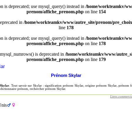
ion is deprecated; use mysql_query() instead in
/home/workteamkv/www
prenom/affiche_prenom.php
on line
154
deprecated in
/home/workteamkv/www/autre_site/prenom/pre_choi
line
178
ion is deprecated; use mysql_query() instead in
/home/workteamkv/www
prenom/affiche_prenom.php
on line
178
 mysql_numrows() is deprecated in
/home/workteamkv/www/autre_si
prenom/affiche_prenom.php
on line
179
lar
Prénom Skylar
Skylar
. Tout savoir sur Skylar : signification prénom Skylar, origine prénom Skylar, prénom
z dictionnaire prénom, rechercher prénom Skylar.
Liens commerci
Unis