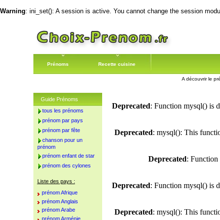
Warning
: ini_set(): A session is active. You cannot change the session module
Prénoms
Recette cuisine
A découvrir le pr
Guide Prénoms
Deprecated
: Function mysql() is 
tous les prénoms
prénom par pays
prénom par fête
Deprecated
: mysql(): This funct
chanson pour un
prénom
prénom enfant de star
Deprecated
: Function
prénom des cylones
Liste des pays :
Deprecated
: Function mysql() is 
prénom Afrique
prénom Anglais
prénom Arabe
Deprecated
: mysql(): This funct
prénom Arménie