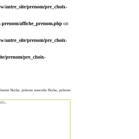
/autre_site/prenom/pre_choix-
x-prenom/affiche_prenom.php
on
/autre_site/prenom/pre_choix-
te/prenom/pre_choix-
 féminin Skylar, prénom masculin Skylar, prénom
aux :