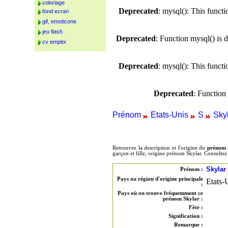
coloriage
Deprecated
: mysql(): This funct
fond ecran
gif, emoticone
jeu flash
Deprecated
: Function mysql() is 
cv emploi
Deprecated
: mysql(): This funct
Deprecated
: Function
Prénom
Etats-Unis
S
Sky
Retrouvez la description et l'origine du
prénom 
garçon et fille, origine prénom Skylar. Consulte
Skylar
Prénom :
Pays ou région d'origine principale
Etats-
:
Pays où on trouve fréquemment ce
prénom Skylar :
Fête :
Signification :
Remarque :