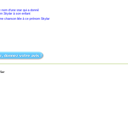
le nom d'une star qui a donné
m Skylar
à son enfant
une chanson liée à ce prénom Skylar
lar