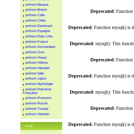
prénom Basque
prénom Breton
Deprecated
: Function
prénom Celte
prénom Chine
prénom Danemark
Deprecated
: Function mysql() is 
prénom Espagne
prénom Etats-Unis
prénom France
Deprecated
: mysql(): This funct
prénom Germanique
prénom Grec
prénom Hawaï
Deprecated
: Function
prénom Hébreu
prénom Irlandais
prénom Italie
Deprecated
: Function mysql() is 
prénom Japon
prénom Mythologie
prénom Polynésie
Deprecated
: mysql(): This funct
Française
prénom Provence
prénom Russie
Deprecated
: Function
prénom Turquie
prénom Vietnam
Deprecated
: Function mysql() is 
A voir