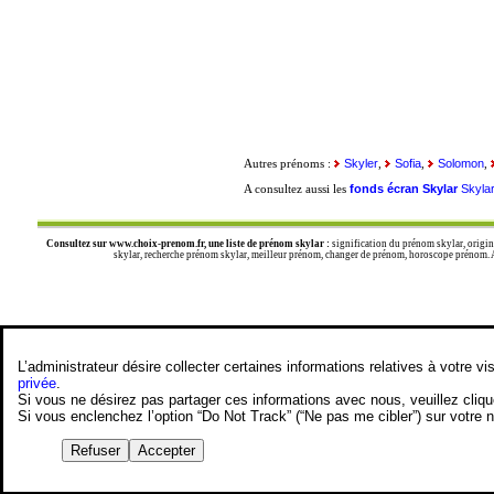
Skyler
Sofia
Solomon
Autres prénoms :
,
,
,
fonds écran Skylar
Skyla
A consultez aussi les
Consultez sur
www.choix-prenom.fr
, une liste de prénom skylar :
signification du prénom skylar, origin
skylar, recherche prénom skylar, meilleur prénom, changer de prénom, horoscope prénom. Au
L’administrateur désire collecter certaines informations relatives à votre
privée
.
Si vous ne désirez pas partager ces informations avec nous, veuillez cliq
Si vous enclenchez l’option “Do Not Track” (“Ne pas me cibler”) sur votre
Refuser
Accepter