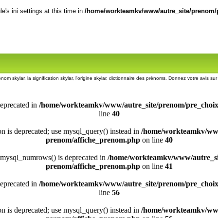
's ini settings at this time in
/home/workteamkv/www/autre_site/prenom/p
énom skylar, la signification skylar, l'origine skylar, dictionnaire des prénoms. Donnez votre avis su
deprecated in
/home/workteamkv/www/autre_site/prenom/pre_choi
line
40
ion is deprecated; use mysql_query() instead in
/home/workteamkv/www
prenom/affiche_prenom.php
on line
40
 mysql_numrows() is deprecated in
/home/workteamkv/www/autre_si
prenom/affiche_prenom.php
on line
41
deprecated in
/home/workteamkv/www/autre_site/prenom/pre_choi
line
56
ion is deprecated; use mysql_query() instead in
/home/workteamkv/www