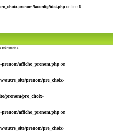
re_choix-prenom/laconfig/idst.php
on line
6
ce prénom tina
x-prenom/affiche_prenom.php
on
/autre_site/prenom/pre_choix-
te/prenom/pre_choix-
x-prenom/affiche_prenom.php
on
/autre_site/prenom/pre_choix-