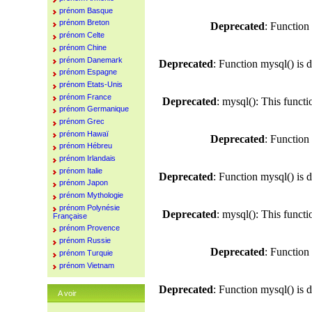
prénom Basque
prénom Breton
Deprecated
: Function
prénom Celte
prénom Chine
prénom Danemark
Deprecated
: Function mysql() is 
prénom Espagne
prénom Etats-Unis
prénom France
Deprecated
: mysql(): This funct
prénom Germanique
prénom Grec
prénom Hawaï
Deprecated
: Function
prénom Hébreu
prénom Irlandais
prénom Italie
Deprecated
: Function mysql() is 
prénom Japon
prénom Mythologie
prénom Polynésie
Deprecated
: mysql(): This funct
Française
prénom Provence
prénom Russie
Deprecated
: Function
prénom Turquie
prénom Vietnam
Deprecated
: Function mysql() is 
A voir