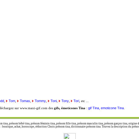
odd
Tom
Tomas
Tommy
Toni
Tony
Tori
,
,
,
,
,
,
, etc ...
gif Tina, emoticone Tina
éléchargez sur www.maxi-gif.com des
gifs, émoticones Tina
:
.
m tina, prénom bébé tina, prénom féminin tina, prénom fille tina, prénom masculin tina, prénom garçon tina, origine d
boutique, achat, horoscope, réduction Choix prénom tina, dictionnaire prénom tina. Touvez la description du prénom t