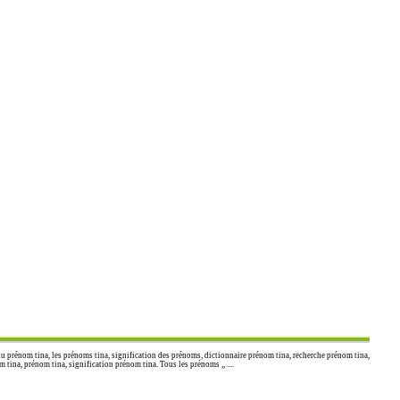
u prénom tina, les prénoms tina, signification des prénoms, dictionnaire prénom tina, recherche prénom tina,
ina, prénom tina, signification prénom tina. Tous les prénoms ,, ....