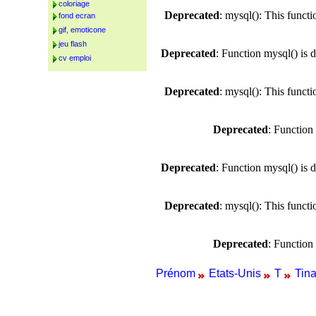
coloriage
Deprecated
: mysql(): This funct
fond ecran
gif, emoticone
jeu flash
Deprecated
: Function mysql() is 
cv emploi
Deprecated
: mysql(): This funct
Deprecated
: Function
Deprecated
: Function mysql() is 
Deprecated
: mysql(): This funct
Deprecated
: Function
Prénom
Etats-Unis
T
Tin