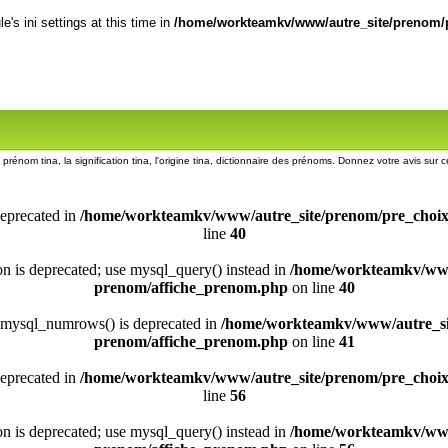
's ini settings at this time in
/home/workteamkv/www/autre_site/prenom/p
e prénom tina, la signification tina, l'origine tina, dictionnaire des prénoms. Donnez votre avis sur 
deprecated in
/home/workteamkv/www/autre_site/prenom/pre_choi
line
40
ion is deprecated; use mysql_query() instead in
/home/workteamkv/www
prenom/affiche_prenom.php
on line
40
 mysql_numrows() is deprecated in
/home/workteamkv/www/autre_si
prenom/affiche_prenom.php
on line
41
deprecated in
/home/workteamkv/www/autre_site/prenom/pre_choi
line
56
ion is deprecated; use mysql_query() instead in
/home/workteamkv/www