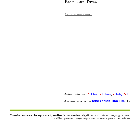
Pas encore d'avis.
Liens commerciaux :
Titus
Tobias
Toby
T
Autres prénoms :
,
,
,
fonds écran Tina
Tina
A consultez aussi les
. T
Consultez sur
www.choix-prenom.fr
, une liste de prénom tina :
signification du prénom tina, origine préno
meilleur prénom, changer de prénom, horoscope prénom. Autre infos : 