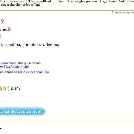
Tina
. Tout savoir sur Tina : signification prénom Tina, origine prénom Tina, prénom féminin Tin
énom, rechercher prénom Tina.
Liens commerci
Unis
i
constantina, corentina, valentina
le nom d'une star qui a donné
m Tina
à son enfant
une chanson liée à ce prénom Tina
(10/10)
na