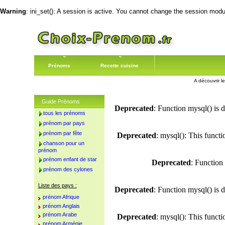
Warning
: ini_set(): A session is active. You cannot change the session module
Prénoms
Recette cuisine
A découvrir l
Guide Prénoms
Deprecated
: Function mysql() is 
tous les prénoms
prénom par pays
prénom par fête
Deprecated
: mysql(): This funct
chanson pour un
prénom
prénom enfant de star
Deprecated
: Function
prénom des cylones
Liste des pays :
Deprecated
: Function mysql() is 
prénom Afrique
prénom Anglais
prénom Arabe
Deprecated
: mysql(): This funct
prénom Arménie