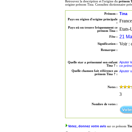
Retrouvez la description et l'origine du
prénom 
origine prénom Tina. Consultez dictionnaire pr
Tina
Prénom :
Pays ou région d'origine principale
France
:
Pays où on trouve fréquemment ce
Etats-
prénom Tina :
21 Ma
Fête :
Voir : 
Signification :
Remarque :
Ajouter 
Quelle star a prénommé son enfant
Tina ? :
ce
préno
Quelle chanson fait référence au
Ajouter 
prénom Tina ? :
Notes :
3
Nombre de votes :
Votez, donnez votre avis
sur ce prénom
Ti