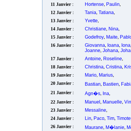
11 Janvier
:
Hortense
,
Paulin
,
12 Janvier
:
Tania
,
Tatiana
,
13 Janvier
:
Yvette
,
14 Janvier
:
Christiane
,
Nina
,
15 Janvier
:
Godefroy
,
Maite
,
Pabl
16 Janvier
:
Giovanna
,
Ioana
,
Iona
Joanne
,
Johana
,
Joha
17 Janvier
:
Antoine
,
Roseline
,
18 Janvier
:
Christina
,
Cristina
,
Kri
19 Janvier
:
Mario
,
Marius
,
20 Janvier
:
Bastian
,
Bastien
,
Fabi
21 Janvier
:
Agn�s
,
Ina
,
22 Janvier
:
Manuel
,
Manuelle
,
Vi
23 Janvier
:
Messaline
,
24 Janvier
:
Lin
,
Paco
,
Tim
,
Timote
26 Janvier
:
Maurane
,
M�lanie
,
M