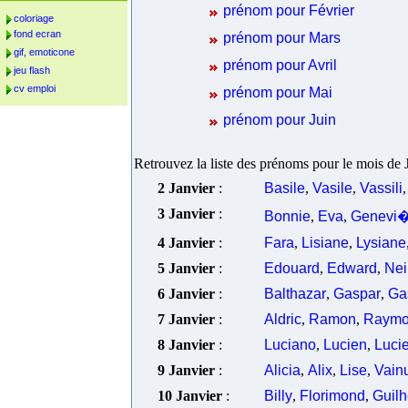
prénom pour Février
coloriage
fond ecran
prénom pour Mars
gif, emoticone
prénom pour Avril
jeu flash
cv emploi
prénom pour Mai
prénom pour Juin
Retrouvez la liste des prénoms pour le mois de J
2 Janvier
:
Basile
,
Vasile
,
Vassili
,
3 Janvier
:
Bonnie
,
Eva
,
Genevi
4 Janvier
:
Fara
,
Lisiane
,
Lysiane
5 Janvier
:
Edouard
,
Edward
,
Nei
6 Janvier
:
Balthazar
,
Gaspar
,
Ga
7 Janvier
:
Aldric
,
Ramon
,
Raym
8 Janvier
:
Luciano
,
Lucien
,
Luci
9 Janvier
:
Alicia
,
Alix
,
Lise
,
Vain
10 Janvier
:
Billy
,
Florimond
,
Guil