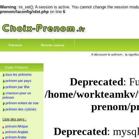
Warning
: ini_set(): A session is active. You cannot change the session module
prenom/laconfig/idst.php
on line
6
Prénoms
Recette cuisine
A découvrir le prénom , la signifi
Guide Prénoms
tous les prénoms
Deprecated
: F
prénom par pays
prénom par fête
/home/workteamkv/
chanson pour un
prénom
prenom/p
prénom enfant de star
prénom des cylones
Liste des pays :
prénom Afrique
Deprecated
: mysql
prénom Anglais
prénom Arabe