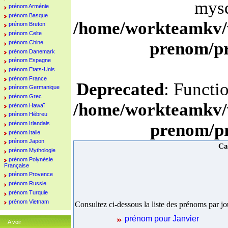
mysq
prénom Arménie
prénom Basque
/home/workteamkv/
prénom Breton
prénom Celte
prenom/p
prénom Chine
prénom Danemark
prénom Espagne
prénom Etats-Unis
prénom France
Deprecated
: Functi
prénom Germanique
prénom Grec
/home/workteamkv/
prénom Hawaï
prénom Hébreu
prénom Irlandais
prenom/p
prénom Italie
prénom Japon
Ca
prénom Mythologie
prénom Polynésie
Française
prénom Provence
prénom Russie
prénom Turquie
prénom Vietnam
Consultez ci-dessous la liste des prénoms par jou
prénom pour Janvier
A voir