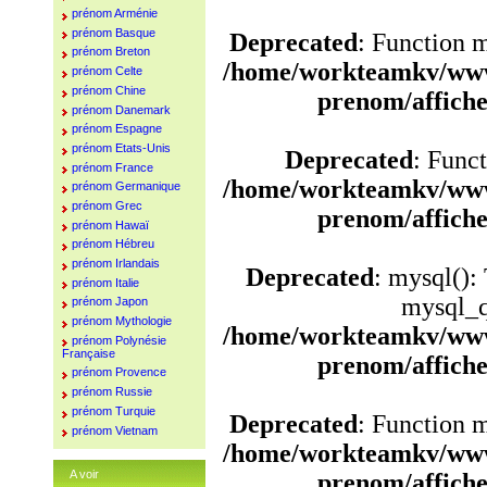
prénom Arménie
prénom Basque
Deprecated
: Function 
prénom Breton
/home/workteamkv/www
prénom Celte
prénom Chine
prenom/affich
prénom Danemark
prénom Espagne
prénom Etats-Unis
Deprecated
: Funct
prénom France
/home/workteamkv/www
prénom Germanique
prénom Grec
prenom/affich
prénom Hawaï
prénom Hébreu
prénom Irlandais
Deprecated
: mysql():
prénom Italie
mysql_q
prénom Japon
prénom Mythologie
/home/workteamkv/www
prénom Polynésie
Française
prenom/affich
prénom Provence
prénom Russie
prénom Turquie
Deprecated
: Function 
prénom Vietnam
/home/workteamkv/www
A voir
prenom/affich