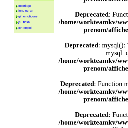
coloriage
fond ecran
Deprecated
: Funct
gif, emoticone
/home/workteamkv/www
jeu flash
cv emploi
prenom/affich
Deprecated
: mysql():
mysql_q
/home/workteamkv/www
prenom/affich
Deprecated
: Function 
/home/workteamkv/www
prenom/affich
Deprecated
: Funct
/home/workteamkv/www