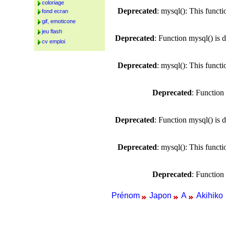
coloriage
Deprecated
: mysql(): This funct
fond ecran
gif, emoticone
jeu flash
Deprecated
: Function mysql() is 
cv emploi
Deprecated
: mysql(): This funct
Deprecated
: Function
Deprecated
: Function mysql() is 
Deprecated
: mysql(): This funct
Deprecated
: Function
Prénom
Japon
A
Akihiko