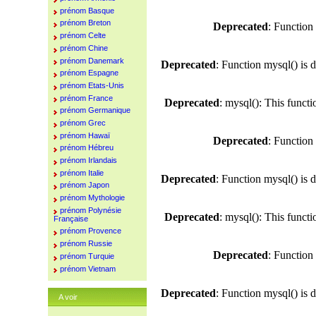
prénom Basque
prénom Breton
Deprecated
: Function
prénom Celte
prénom Chine
prénom Danemark
Deprecated
: Function mysql() is 
prénom Espagne
prénom Etats-Unis
prénom France
Deprecated
: mysql(): This funct
prénom Germanique
prénom Grec
prénom Hawaï
Deprecated
: Function
prénom Hébreu
prénom Irlandais
prénom Italie
Deprecated
: Function mysql() is 
prénom Japon
prénom Mythologie
prénom Polynésie
Deprecated
: mysql(): This funct
Française
prénom Provence
prénom Russie
Deprecated
: Function
prénom Turquie
prénom Vietnam
Deprecated
: Function mysql() is 
A voir