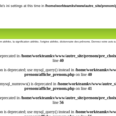
's ini settings at this time in
/home/workteamkv/www/autre_site/prenom/p
m akihiko, la signification akihiko, l'origine akihiko, dictionnaire des prénoms. Donnez votre avis 
deprecated in
/home/workteamkv/www/autre_site/prenom/pre_choi
line
40
ion is deprecated; use mysql_query() instead in
/home/workteamkv/www
prenom/affiche_prenom.php
on line
40
 mysql_numrows() is deprecated in
/home/workteamkv/www/autre_si
prenom/affiche_prenom.php
on line
41
deprecated in
/home/workteamkv/www/autre_site/prenom/pre_choi
line
56
ion is deprecated; use mysql_query() instead in
/home/workteamkv/www