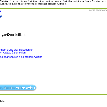
Akihiko
. Tout savoir sur Akihiko : signification prénom Akihiko, origine prénom Akihiko, p
 Consultez dictionnaire prénom, rechercher prénom Akihiko.
Liens commerci
o
: gar�on brillant
le nom d'une star qui a donné
m Akihiko
à son enfant
une chanson liée à ce prénom Akihiko
ihiko