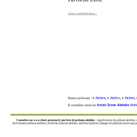
Liens commerciaux :
Akihira
Akihiro
Akihito
Autres prénoms :
,
,
,
fonds écran Akihiko
Akih
A consultez aussi les
Consultez sur
www.choix-prenom.fr
, une liste de prénom akihiko :
signification du prénom akihiko, 
dictionnaire prénom akihiko, recherche prénom akihiko, meilleur prénom, changer de prénom, horoscope pré