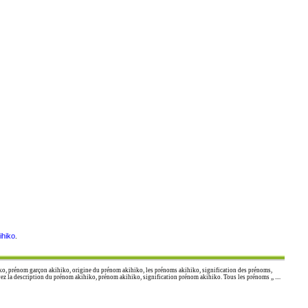
ihiko
.
o, prénom garçon akihiko, origine du prénom akihiko, les prénoms akihiko, signification des prénoms,
 la description du prénom akihiko, prénom akihiko, signification prénom akihiko. Tous les prénoms ,, ....