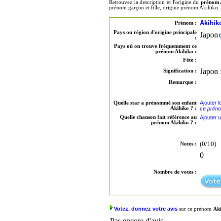
Retrouvez la description et l'origine du
prénom 
prénom garçon et fille, origine prénom Akihiko.
Akihik
Prénom :
Pays ou région d'origine principale
Japon
:
Pays où on trouve fréquemment ce
prénom Akihiko :
Fête :
Japon 
Signification :
Remarque :
Ajouter 
Quelle star a prénommé son enfant
Akihiko ? :
ce
préno
Quelle chanson fait référence au
Ajouter 
prénom Akihiko ? :
(0/10)
Notes :
0
Nombre de votes :
Votez, donnez votre avis
sur ce prénom
Ak
Pas encore d'avis.