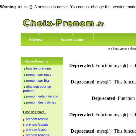
Warning
: ini_set(): A session is active. You cannot change the session module
Prénoms
Recette cuisine
A découvrir le préno
Guide Prénoms
Deprecated
: Function mysql() is 
tous les prénoms
prénom par pays
prénom par fête
Deprecated
: mysql(): This funct
chanson pour un
prénom
prénom enfant de star
Deprecated
: Function
prénom des cylones
Liste des pays :
Deprecated
: Function mysql() is 
prénom Afrique
prénom Anglais
prénom Arabe
Deprecated
: mysql(): This funct
prénom Arménie