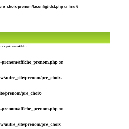
re_choix-prenom/laconfig/idst.php
on line
6
sur ce prénom akihiko
x-prenom/affiche_prenom.php
on
/autre_site/prenom/pre_choix-
te/prenom/pre_choix-
x-prenom/affiche_prenom.php
on
/autre_site/prenom/pre_choix-