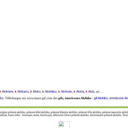
Akikane
Akikazu
Akiko
Akimitsu
Akimoto
Akina
Akio
,
,
,
,
,
,
, etc ...
iko
gif Akihiko, emoticone Ak
. Téléchargez sur www.maxi-gif.com des
gifs, émoticones Akihiko
:
origine prénom akihiko, prénom bébé akihiko, prénom féminin akihiko, prénom fille akihiko, prénom masculin akihik
nom. Autre infos : boutique, achat, horoscope, réduction Choix prénom akihiko, dictionnaire prénom akihiko. Touvez