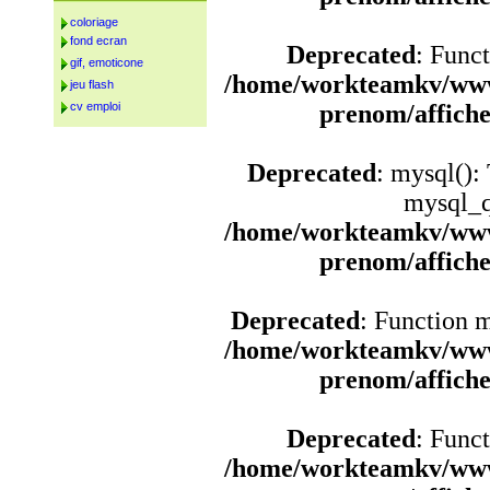
coloriage
fond ecran
Deprecated
: Funct
gif, emoticone
/home/workteamkv/www
jeu flash
cv emploi
prenom/affich
Deprecated
: mysql():
mysql_q
/home/workteamkv/www
prenom/affich
Deprecated
: Function 
/home/workteamkv/www
prenom/affich
Deprecated
: Funct
/home/workteamkv/www