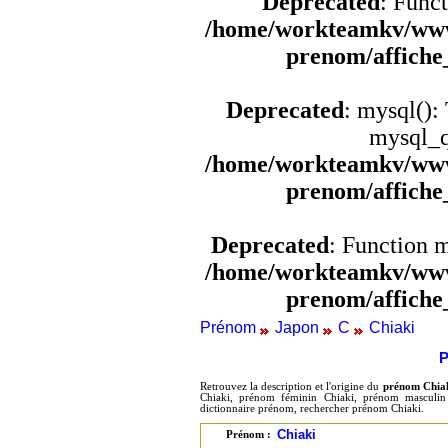
Deprecated
: Funct
/home/workteamkv/www
prenom/affich
Deprecated
: mysql():
mysql_q
/home/workteamkv/www
prenom/affich
Deprecated
: Function 
/home/workteamkv/www
prenom/affich
Prénom
Japon
C
Chiaki
P
Retrouvez la description et l'origine du
prénom Chia
Chiaki, prénom féminin Chiaki, prénom masculin 
dictionnaire prénom, rechercher prénom Chiaki.
Chiaki
Prénom :