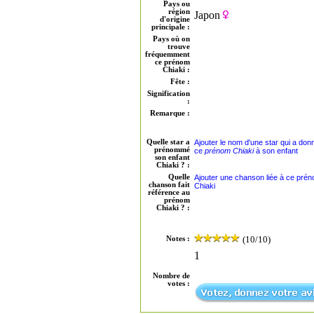
Pays ou
région
Japon
d'origine
principale :
Pays où on
trouve
fréquemment
ce prénom
Chiaki :
Fête :
Signification
:
Remarque :
Quelle star a
Ajouter le nom d'une star qui a don
prénommé
ce
prénom Chiaki
à son enfant
son enfant
Chiaki ? :
Quelle
Ajouter une chanson liée à ce pré
chanson fait
Chiaki
référence au
prénom
Chiaki ? :
(10/10)
Notes :
1
Nombre de
votes :