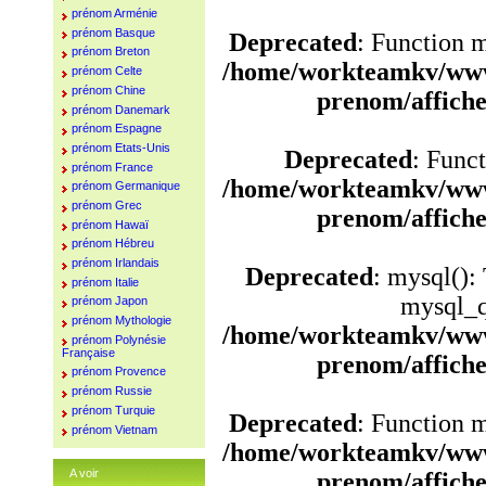
prénom Arménie
prénom Basque
Deprecated
: Function 
prénom Breton
/home/workteamkv/www
prénom Celte
prénom Chine
prenom/affich
prénom Danemark
prénom Espagne
prénom Etats-Unis
Deprecated
: Funct
prénom France
/home/workteamkv/www
prénom Germanique
prénom Grec
prenom/affich
prénom Hawaï
prénom Hébreu
prénom Irlandais
Deprecated
: mysql():
prénom Italie
mysql_q
prénom Japon
prénom Mythologie
/home/workteamkv/www
prénom Polynésie
Française
prenom/affich
prénom Provence
prénom Russie
prénom Turquie
Deprecated
: Function 
prénom Vietnam
/home/workteamkv/www
A voir
prenom/affich