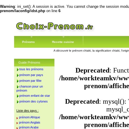
Warning
: ini_set(): A session is active. You cannot change the session module
prenom/laconfig/idst.php
on line
6
Prénoms
Recette cuisine
A découvrir le prénom chiaki, la signification chiaki, l'or
Guide Prénoms
Deprecated
: Funct
tous les prénoms
prénom par pays
/home/workteamkv/www
prénom par fête
prenom/affich
chanson pour un
prénom
prénom enfant de star
Deprecated
: mysql():
prénom des cylones
mysql_q
Liste des pays :
/home/workteamkv/www
prénom Afrique
prénom Anglais
prenom/affich
prénom Arabe