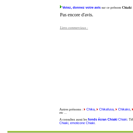
Votez, donnez votre avis
sur ce prénom
Chiaki
Pas encore d'avis.
Liens commerciaux :
Chika
Chikafusa
Chikako
Autres prénoms :
,
,
,
etc ...
fonds écran Chiaki
Chiaki
A consultez aussi les
. Té
Chiaki, emoticone Chiaki
.