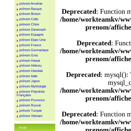
prénom Arménie
prénom Basque
Deprecated
: Function 
prénom Breton
/home/workteamkv/www
prénom Celte
prénom Chine
prenom/affich
prénom Danemark
prénom Espagne
prénom Etats-Unis
Deprecated
: Funct
prénom France
/home/workteamkv/www
prénom Germanique
prénom Grec
prenom/affich
prénom Hawaï
prénom Hébreu
prénom Irlandais
Deprecated
: mysql():
prénom Italie
mysql_q
prénom Japon
prénom Mythologie
/home/workteamkv/www
prénom Polynésie
Française
prenom/affich
prénom Provence
prénom Russie
prénom Turquie
Deprecated
: Function 
prénom Vietnam
/home/workteamkv/www
A voir
prenom/affich