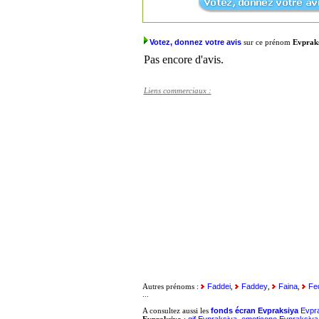
Votez, donnez votre avis
sur ce prénom
Evprak
Pas encore d'avis.
Liens commerciaux :
Faddei
Faddey
Faina
Fe
Autres prénoms :
,
,
,
...
fonds écran Evpraksiya
Evpra
A consultez aussi les
gif Evpraksiya, emoticone Evpraksiya