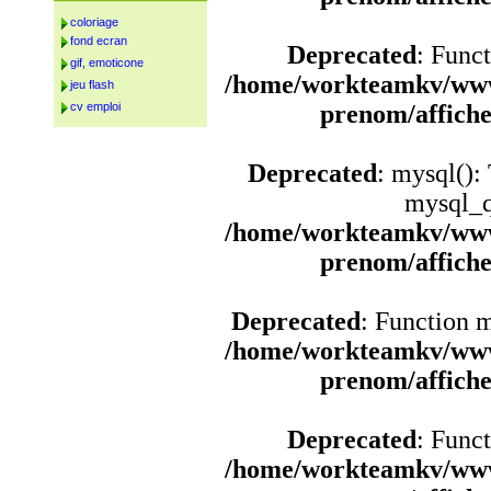
coloriage
fond ecran
Deprecated
: Funct
gif, emoticone
/home/workteamkv/www
jeu flash
cv emploi
prenom/affich
Deprecated
: mysql():
mysql_q
/home/workteamkv/www
prenom/affich
Deprecated
: Function 
/home/workteamkv/www
prenom/affich
Deprecated
: Funct
/home/workteamkv/www