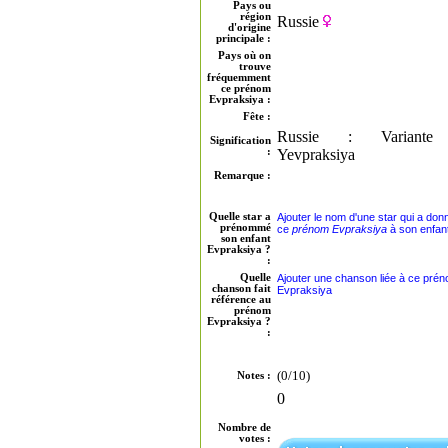
Pays ou
région
Russie
d'origine
principale :
Pays où on
trouve
fréquemment
ce prénom
Evpraksiya :
Fête :
Russie : Variante
Signification
:
Yevpraksiya
Remarque :
Quelle star a
Ajouter le nom d'une star qui a don
prénommé
ce
prénom Evpraksiya
à son enfan
son enfant
Evpraksiya ?
:
Quelle
Ajouter une chanson liée à ce pré
chanson fait
Evpraksiya
référence au
prénom
Evpraksiya ?
:
(0/10)
Notes :
0
Nombre de
votes :