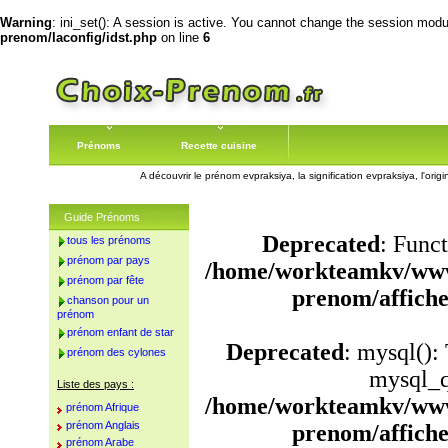
Warning
: ini_set(): A session is active. You cannot change the session module
prenom/laconfig/idst.php
on line
6
Prénoms
Recette cuisine
A découvrir le prénom evpraksiya, la signification evpraksiya, l'or
Guide Prénoms
Deprecated
: Funct
tous les prénoms
prénom par pays
/home/workteamkv/www
prénom par fête
prenom/affich
chanson pour un
prénom
prénom enfant de star
Deprecated
: mysql():
prénom des cylones
mysql_q
Liste des pays :
/home/workteamkv/www
prénom Afrique
prénom Anglais
prenom/affich
prénom Arabe