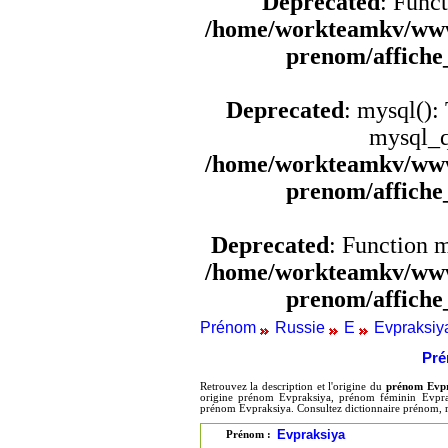
Deprecated
: Funct
/home/workteamkv/www
prenom/affich
Deprecated
: mysql():
mysql_q
/home/workteamkv/www
prenom/affich
Deprecated
: Function 
/home/workteamkv/www
prenom/affich
Prénom
Russie
E
Evpraksiy
Pré
Retrouvez la description et l'origine du
prénom Evpr
origine prénom Evpraksiya, prénom féminin Evprak
prénom Evpraksiya. Consultez dictionnaire prénom, 
Evpraksiya
Prénom :