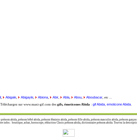
l
Abigale
Abigayle
Abiona
Abir
Abla
Abou
Aboubacar
,
,
,
,
,
,
,
, etc ...
gif Abida, emoticone Abida
. Téléchargez sur www.maxi-gif.com des
gifs, émoticones Abida
:
.
 prénom abida, prénom bébé abida, prénom féminin abida, prénom fille abida, prénom masculin abida, prénom garçon a
 infos : boutique, achat, horoscope, réduction Choix prénom abida, dictionnaire prénom abida. Touvez la description