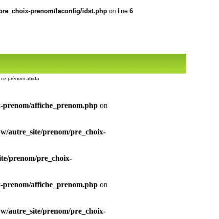
re_choix-prenom/laconfig/idst.php
on line
6
ur ce prénom abida
x-prenom/affiche_prenom.php
on
/autre_site/prenom/pre_choix-
te/prenom/pre_choix-
x-prenom/affiche_prenom.php
on
/autre_site/prenom/pre_choix-