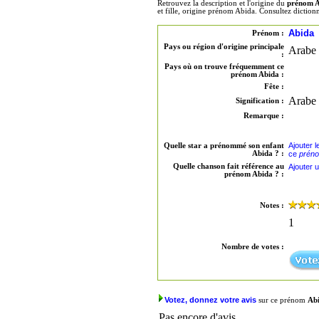
Retrouvez la description et l'origine du
prénom 
et fille, origine prénom Abida. Consultez dicti
Abida
Prénom :
Pays ou région d'origine principale
Arabe
:
Pays où on trouve fréquemment ce
prénom Abida :
Fête :
Arabe 
Signification :
Remarque :
Ajouter 
Quelle star a prénommé son enfant
Abida ? :
ce
préno
Quelle chanson fait référence au
Ajouter 
prénom Abida ? :
Notes :
1
Nombre de votes :
Votez, donnez votre avis
sur ce prénom
Ab
Pas encore d'avis.