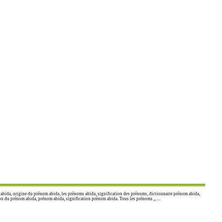
bida, origine du prénom abida, les prénoms abida, signification des prénoms, dictionnaire prénom abida,
 du prénom abida, prénom abida, signification prénom abida. Tous les prénoms ,, ....