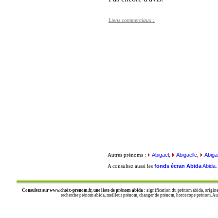
Liens commerciaux :
Abigael
Abigaelle
Abigai
Autres prénoms :
,
,
fonds écran Abida
Abida
A consultez aussi les
Consultez sur
www.choix-prenom.fr
, une liste de prénom abida :
signification du prénom abida, origine
recherche prénom abida, meilleur prénom, changer de prénom, horoscope prénom. Autre