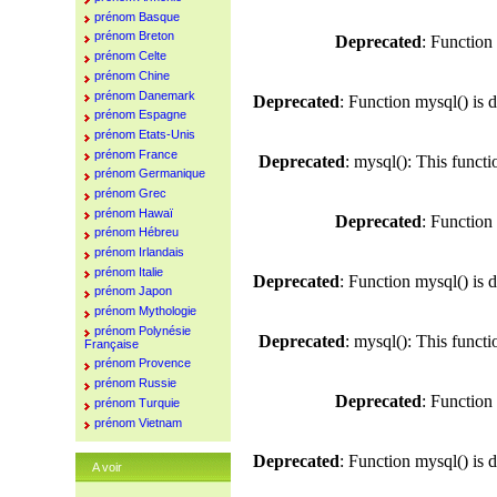
prénom Basque
prénom Breton
Deprecated
: Function
prénom Celte
prénom Chine
prénom Danemark
Deprecated
: Function mysql() is 
prénom Espagne
prénom Etats-Unis
prénom France
Deprecated
: mysql(): This funct
prénom Germanique
prénom Grec
prénom Hawaï
Deprecated
: Function
prénom Hébreu
prénom Irlandais
prénom Italie
Deprecated
: Function mysql() is 
prénom Japon
prénom Mythologie
prénom Polynésie
Deprecated
: mysql(): This funct
Française
prénom Provence
prénom Russie
Deprecated
: Function
prénom Turquie
prénom Vietnam
Deprecated
: Function mysql() is 
A voir