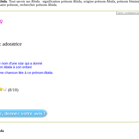
Abida
. Tout savoir sur Abida : signification prénom Abida, origine prénom Abida, prénom fémi
onnaire prénom, rechercher prénom Abida.
Liens commerci
: adoratrice
le nom d'une star qui a donné
m Abida
à son enfant
une chanson liée à ce prénom Abida
(8/10)
ida