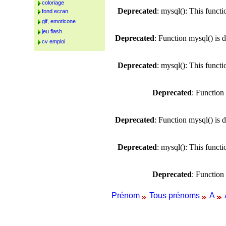
coloriage
Deprecated
: mysql(): This funct
fond ecran
gif, emoticone
jeu flash
Deprecated
: Function mysql() is 
cv emploi
Deprecated
: mysql(): This funct
Deprecated
: Function
Deprecated
: Function mysql() is 
Deprecated
: mysql(): This funct
Deprecated
: Function
Prénom
Tous prénoms
A