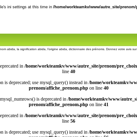
's ini settings at this time in
/home/workteamkv/www/autre_site/prenom/p
énom abida, la signification abida, l'origine abida, dictionnaire des prénoms. Donnez votre avis s
deprecated in
/home/workteamkv/www/autre_site/prenom/pre_choi
line
40
ion is deprecated; use mysql_query() instead in
/home/workteamkv/www
prenom/affiche_prenom.php
on line
40
 mysql_numrows() is deprecated in
/home/workteamkv/www/autre_si
prenom/affiche_prenom.php
on line
41
deprecated in
/home/workteamkv/www/autre_site/prenom/pre_choi
line
56
ion is deprecated; use mysql_query() instead in
/home/workteamkv/www