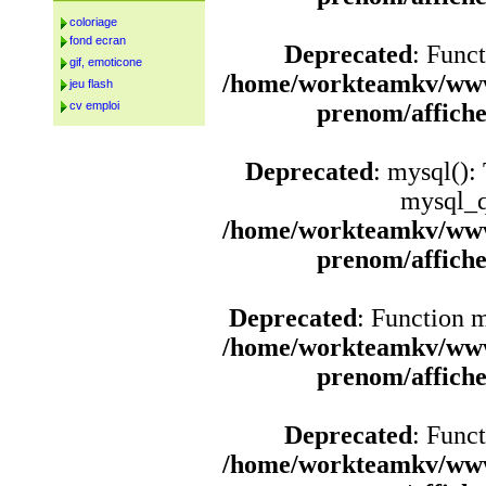
coloriage
fond ecran
Deprecated
: Funct
gif, emoticone
/home/workteamkv/www
jeu flash
cv emploi
prenom/affich
Deprecated
: mysql():
mysql_q
/home/workteamkv/www
prenom/affich
Deprecated
: Function 
/home/workteamkv/www
prenom/affich
Deprecated
: Funct
/home/workteamkv/www