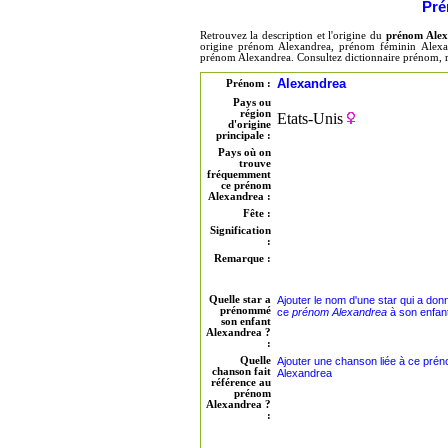
Pré
Retrouvez la description et l'origine du
prénom Alex
origine prénom Alexandrea, prénom féminin Alexan
prénom Alexandrea. Consultez dictionnaire prénom, 
Alexandrea
Prénom :
Pays ou
région
Etats-Unis
d'origine
principale :
Pays où on
trouve
fréquemment
ce prénom
Alexandrea :
Fête :
Signification
:
Remarque :
Quelle star a
Ajouter le nom d'une star qui a don
prénommé
ce
prénom Alexandrea
à son enfan
son enfant
Alexandrea ?
:
Quelle
Ajouter une chanson liée à ce pré
chanson fait
Alexandrea
référence au
prénom
Alexandrea ?
: