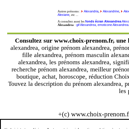
Alexandria
Alexandrine
Ale
Autres prénoms :
,
,
Alexiane
, etc ...
fonds écran Alexandrea
Alex
A consultez aussi les
gif Alexandrea, emoticone Alexandrea
Alexandrea
:
Consultez sur
www.choix-prenom.fr
, une 
alexandrea, origine prénom alexandrea, prén
fille alexandrea, prénom masculin alexa
alexandrea, les prénoms alexandrea, signif
recherche prénom alexandrea, meilleur préno
boutique, achat, horoscope, réduction Choi
Touvez la description du prénom alexandrea, p
les 
+(c) www.choix-prenom.