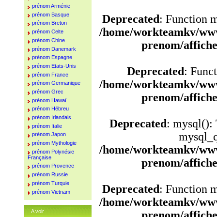
prénom Arménie
prénom Basque
Deprecated
: Function 
prénom Breton
/home/workteamkv/www
prénom Celte
prénom Chine
prenom/affich
prénom Danemark
prénom Espagne
prénom Etats-Unis
Deprecated
: Funct
prénom France
/home/workteamkv/www
prénom Germanique
prénom Grec
prenom/affich
prénom Hawaï
prénom Hébreu
prénom Irlandais
Deprecated
: mysql():
prénom Italie
mysql_q
prénom Japon
prénom Mythologie
/home/workteamkv/www
prénom Polynésie
Française
prenom/affich
prénom Provence
prénom Russie
prénom Turquie
Deprecated
: Function 
prénom Vietnam
/home/workteamkv/www
A voir
prenom/affich