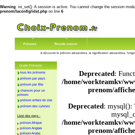
Warning
: ini_set(): A session is active. You cannot change the session module
prenom/laconfig/idst.php
on line
6
Prénoms
Recette cuisine
A découvrir le prénom alexandrea, la signification alexandrea, l'or
Guide Prénoms
Deprecated
: Funct
tous les prénoms
prénom par pays
/home/workteamkv/www
prénom par fête
prenom/affich
chanson pour un
prénom
prénom enfant de star
Deprecated
: mysql():
prénom des cylones
mysql_q
Liste des pays :
/home/workteamkv/www
prénom Afrique
prénom Anglais
prenom/affich
prénom Arabe