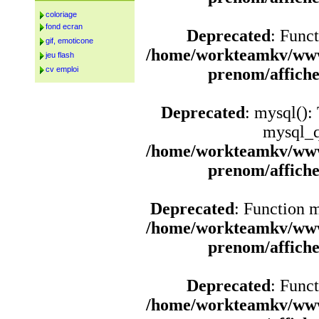
coloriage
fond ecran
Deprecated
: Funct
gif, emoticone
/home/workteamkv/www
jeu flash
cv emploi
prenom/affich
Deprecated
: mysql():
mysql_q
/home/workteamkv/www
prenom/affich
Deprecated
: Function 
/home/workteamkv/www
prenom/affich
Deprecated
: Funct
/home/workteamkv/www