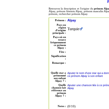
Retrouvez la description et l'origine du
prénom Alp
Alpay, prénom féminin Alpay, prénom masculin Alpay,
prénom, rechercher prénom Alpay.
Alpay
Prénom :
Pays ou
région
Turquie
d'origine
principale :
Pays où on
trouve
fréquemment
ce prénom
Alpay :
Fête :
Signification
:
Remarque :
Quelle star a
Ajouter le nom d'une star qui a don
prénommé
ce
prénom Alpay
à son enfant
son enfant
Alpay ? :
Quelle
Ajouter une chanson liée à ce pré
chanson fait
Alpay
référence au
prénom
Alpay ? :
(0/10)
Notes :