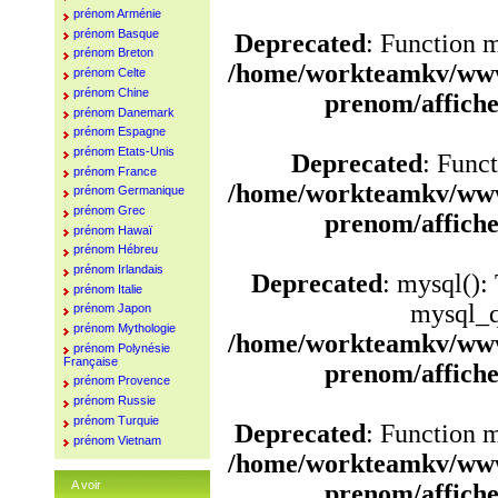
prénom Arménie
prénom Basque
Deprecated
: Function 
prénom Breton
/home/workteamkv/www
prénom Celte
prénom Chine
prenom/affich
prénom Danemark
prénom Espagne
prénom Etats-Unis
Deprecated
: Funct
prénom France
/home/workteamkv/www
prénom Germanique
prénom Grec
prenom/affich
prénom Hawaï
prénom Hébreu
prénom Irlandais
Deprecated
: mysql():
prénom Italie
mysql_q
prénom Japon
prénom Mythologie
/home/workteamkv/www
prénom Polynésie
Française
prenom/affich
prénom Provence
prénom Russie
prénom Turquie
Deprecated
: Function 
prénom Vietnam
/home/workteamkv/www
A voir
prenom/affich