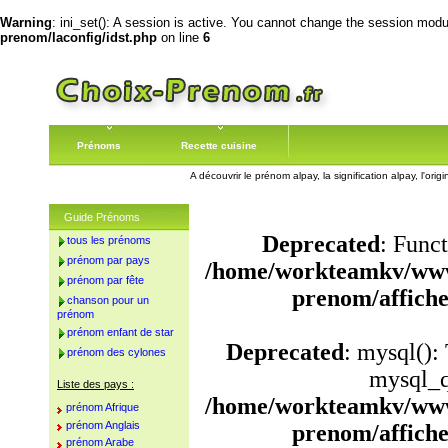
Warning
: ini_set(): A session is active. You cannot change the session module
prenom/laconfig/idst.php
on line
6
Prénoms
Recette cuisine
A découvrir le prénom alpay, la signification alpay, l'or
Guide Prénoms
Deprecated
: Funct
tous les prénoms
prénom par pays
/home/workteamkv/www
prénom par fête
prenom/affich
chanson pour un
prénom
prénom enfant de star
Deprecated
: mysql():
prénom des cylones
mysql_q
Liste des pays :
/home/workteamkv/www
prénom Afrique
prénom Anglais
prenom/affich
prénom Arabe