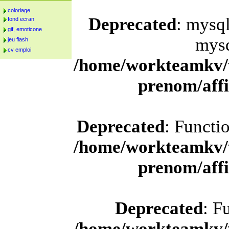
coloriage
Deprecated
: mysql
fond ecran
gif, emoticone
mysq
jeu flash
cv emploi
/home/workteamkv/
prenom/aff
Deprecated
: Functi
/home/workteamkv/
prenom/aff
Deprecated
: F
/home/workteamkv/