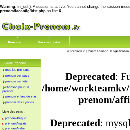
Warning
: ini_set(): A session is active. You cannot change the session module
prenom/laconfig/idst.php
on line
6
Prénoms
Recette cuisine
A découvrir le prénom barnabe, la significatio
Guide Prénoms
tous les prénoms
Deprecated
: F
prénom par pays
prénom par fête
/home/workteamkv/
chanson pour un
prénom
prenom/aff
prénom enfant de star
prénom des cylones
Liste des pays :
prénom Afrique
Deprecated
: mysql
prénom Anglais
prénom Arabe