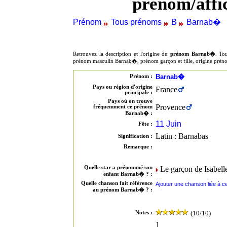
prenom/aff
Prénom
Tous prénoms
B
Barnab�
Retrouvez la description et l'origine du
prénom Barnab�
. To
prénom masculin Barnab�, prénom garçon et fille, origine pré
Barnab�
Prénom :
Pays ou région d'origine
France
principale :
Pays où on trouve
Provence
fréquemment ce prénom
Barnab� :
11 Juin
Fête :
Latin : Barnabas
Signification :
Remarque :
Quelle star a prénommé son
Le garçon de Isabell
enfant Barnab� ? :
Quelle chanson fait référence
Ajouter une chanson liée à
au prénom Barnab� ? :
(10/10)
Notes :
1