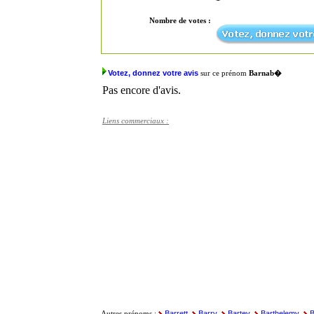
Nombre de votes :
Votez, donnez votre avis
sur ce prénom
Barnab�
Pas encore d'avis.
Liens commerciaux :
Barrett
Barry
Bartev
Barthelemy
B
Autres prénoms :
,
,
,
,