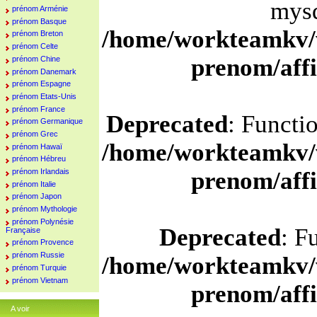
mysq
prénom Arménie
prénom Basque
/home/workteamkv/
prénom Breton
prénom Celte
prenom/aff
prénom Chine
prénom Danemark
prénom Espagne
prénom Etats-Unis
prénom France
Deprecated
: Functi
prénom Germanique
prénom Grec
/home/workteamkv/
prénom Hawaï
prénom Hébreu
prénom Irlandais
prenom/aff
prénom Italie
prénom Japon
prénom Mythologie
prénom Polynésie
Deprecated
: F
Française
prénom Provence
prénom Russie
/home/workteamkv/
prénom Turquie
prénom Vietnam
prenom/aff
A voir