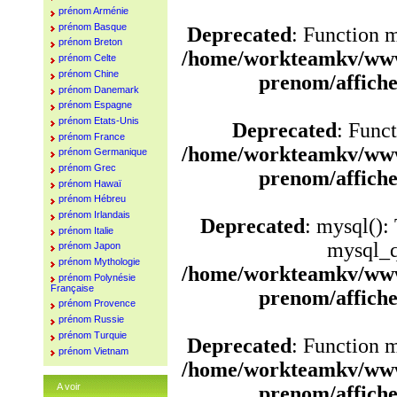
prénom Arménie
prénom Basque
Deprecated
: Function 
prénom Breton
/home/workteamkv/www
prénom Celte
prénom Chine
prenom/affich
prénom Danemark
prénom Espagne
prénom Etats-Unis
Deprecated
: Funct
prénom France
/home/workteamkv/www
prénom Germanique
prénom Grec
prenom/affich
prénom Hawaï
prénom Hébreu
prénom Irlandais
Deprecated
: mysql():
prénom Italie
mysql_q
prénom Japon
prénom Mythologie
/home/workteamkv/www
prénom Polynésie
Française
prenom/affich
prénom Provence
prénom Russie
prénom Turquie
Deprecated
: Function 
prénom Vietnam
/home/workteamkv/www
A voir
prenom/affich