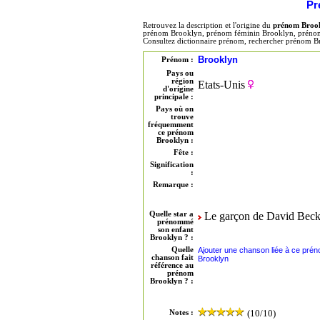
Pr
Retrouvez la description et l'origine du
prénom Broo
prénom Brooklyn, prénom féminin Brooklyn, prénom 
Consultez dictionnaire prénom, rechercher prénom B
Brooklyn
Prénom :
Pays ou
région
Etats-Unis
d'origine
principale :
Pays où on
trouve
fréquemment
ce prénom
Brooklyn :
Fête :
Signification
:
Remarque :
Quelle star a
Le garçon de David Bec
prénommé
son enfant
Brooklyn ? :
Quelle
Ajouter une chanson liée à ce pré
chanson fait
Brooklyn
référence au
prénom
Brooklyn ? :
(10/10)
Notes :