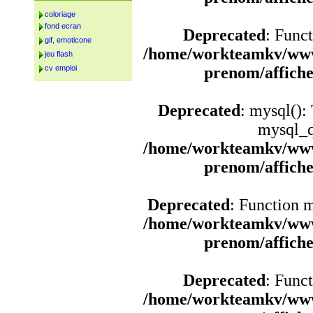
coloriage
fond ecran
Deprecated
: Funct
gif, emoticone
/home/workteamkv/www
jeu flash
cv emploi
prenom/affich
Deprecated
: mysql():
mysql_q
/home/workteamkv/www
prenom/affich
Deprecated
: Function 
/home/workteamkv/www
prenom/affich
Deprecated
: Funct
/home/workteamkv/www