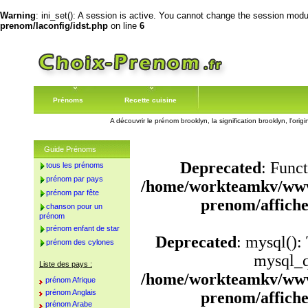
Warning
: ini_set(): A session is active. You cannot change the session module
prenom/laconfig/idst.php
on line
6
Prénoms
Recette cuisine
A découvrir le prénom brooklyn, la signification brooklyn, l'or
Guide Prénoms
Deprecated
: Funct
tous les prénoms
prénom par pays
/home/workteamkv/www
prénom par fête
prenom/affich
chanson pour un
prénom
prénom enfant de star
Deprecated
: mysql():
prénom des cylones
mysql_q
Liste des pays :
/home/workteamkv/www
prénom Afrique
prénom Anglais
prenom/affich
prénom Arabe