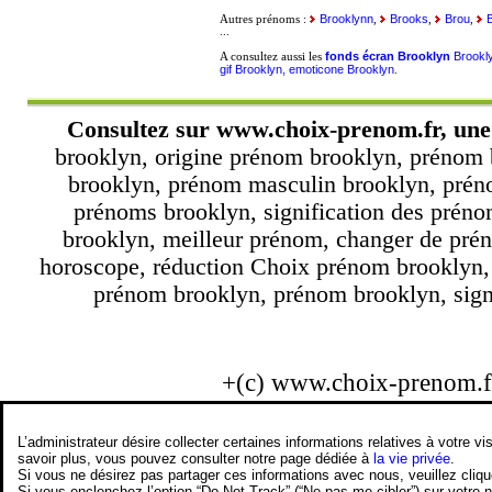
Brooklynn
Brooks
Brou
Autres prénoms :
,
,
,
...
fonds écran Brooklyn
Brookl
A consultez aussi les
gif Brooklyn, emoticone Brooklyn
.
Consultez sur
www.choix-prenom.fr
, un
brooklyn, origine prénom brooklyn, prénom 
brooklyn, prénom masculin brooklyn, préno
prénoms brooklyn, signification des prén
brooklyn, meilleur prénom, changer de prén
horoscope, réduction Choix prénom brooklyn, 
prénom brooklyn, prénom brooklyn, signi
+(c) www.choix-prenom.
L’administrateur désire collecter certaines informations relatives à votre
savoir plus, vous pouvez consulter notre page dédiée à
la vie privée
.
Si vous ne désirez pas partager ces informations avec nous, veuillez cliq
Si vous enclenchez l’option “Do Not Track” (“Ne pas me cibler”) sur votre