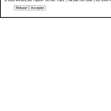
Si vous enclenchez l’option “Do Not Track” (“Ne pas me cibler”) sur votre
Refuser
Accepter