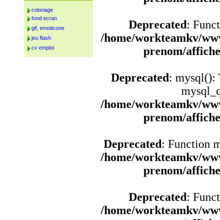
coloriage
fond ecran
Deprecated
: Funct
gif, emoticone
/home/workteamkv/www
jeu flash
cv emploi
prenom/affich
Deprecated
: mysql():
mysql_q
/home/workteamkv/www
prenom/affich
Deprecated
: Function 
/home/workteamkv/www
prenom/affich
Deprecated
: Funct
/home/workteamkv/www