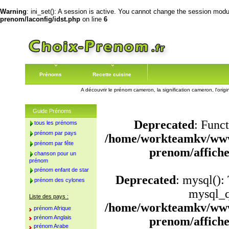
Warning
: ini_set(): A session is active. You cannot change the session module
prenom/laconfig/idst.php
on line
6
Prénoms
Recette cuisine
A découvrir le prénom cameron, la signification cameron, l'or
Guide Prénoms
Deprecated
: Funct
tous les prénoms
prénom par pays
/home/workteamkv/www
prénom par fête
prenom/affich
chanson pour un
prénom
prénom enfant de star
Deprecated
: mysql():
prénom des cylones
mysql_q
Liste des pays :
/home/workteamkv/www
prénom Afrique
prénom Anglais
prenom/affich
prénom Arabe