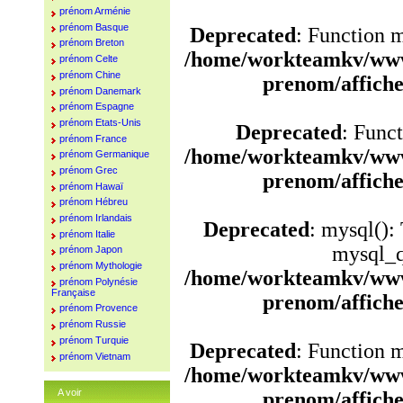
prénom Arménie
prénom Basque
Deprecated
: Function 
prénom Breton
/home/workteamkv/www
prénom Celte
prénom Chine
prenom/affich
prénom Danemark
prénom Espagne
prénom Etats-Unis
Deprecated
: Funct
prénom France
/home/workteamkv/www
prénom Germanique
prénom Grec
prenom/affich
prénom Hawaï
prénom Hébreu
prénom Irlandais
Deprecated
: mysql():
prénom Italie
mysql_q
prénom Japon
prénom Mythologie
/home/workteamkv/www
prénom Polynésie
Française
prenom/affich
prénom Provence
prénom Russie
prénom Turquie
Deprecated
: Function 
prénom Vietnam
/home/workteamkv/www
A voir
prenom/affich