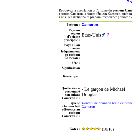
Pr
Retrouvez la description et l'origine du
prénom Cam
prénom Cameron, prénom féminin Cameron, prénom 
Consultez dictionnaire prénom, rechercher prénom 
Cameron
Prénom :
Pays ou
région
Etats-Unis
d'origine
principale :
Pays où on
trouve
fréquemment
ce prénom
Cameron :
Fête :
Signification
:
Remarque :
Quelle star a
Le garçon de Michael
prénommé
Douglas
son enfant
Cameron ? :
Quelle
Ajouter une chanson liée à ce pré
chanson fait
Cameron
référence au
prénom
Cameron ? :
(10/10)
Notes :