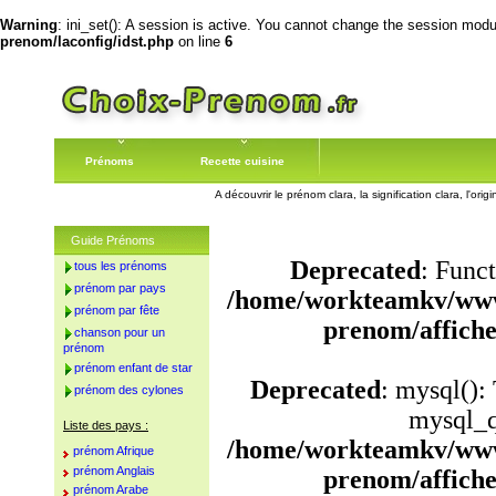
Warning
: ini_set(): A session is active. You cannot change the session module
prenom/laconfig/idst.php
on line
6
Prénoms
Recette cuisine
A découvrir le prénom clara, la signification clara, l'or
Guide Prénoms
Deprecated
: Funct
tous les prénoms
prénom par pays
/home/workteamkv/www
prénom par fête
prenom/affich
chanson pour un
prénom
prénom enfant de star
Deprecated
: mysql():
prénom des cylones
mysql_q
Liste des pays :
/home/workteamkv/www
prénom Afrique
prénom Anglais
prenom/affich
prénom Arabe