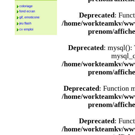
coloriage
fond ecran
Deprecated
: Funct
gif, emoticone
/home/workteamkv/www
jeu flash
cv emploi
prenom/affich
Deprecated
: mysql():
mysql_q
/home/workteamkv/www
prenom/affich
Deprecated
: Function 
/home/workteamkv/www
prenom/affich
Deprecated
: Funct
/home/workteamkv/www