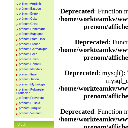
prénom Arménie
prénom Basque
Deprecated
: Function 
prénom Breton
/home/workteamkv/www
prénom Celte
prénom Chine
prenom/affich
prénom Danemark
prénom Espagne
prénom Etats-Unis
Deprecated
: Funct
prénom France
/home/workteamkv/www
prénom Germanique
prénom Grec
prenom/affich
prénom Hawaï
prénom Hébreu
prénom Irlandais
Deprecated
: mysql():
prénom Italie
mysql_q
prénom Japon
prénom Mythologie
/home/workteamkv/www
prénom Polynésie
Française
prenom/affich
prénom Provence
prénom Russie
prénom Turquie
Deprecated
: Function 
prénom Vietnam
/home/workteamkv/www
A voir
prenom/affich