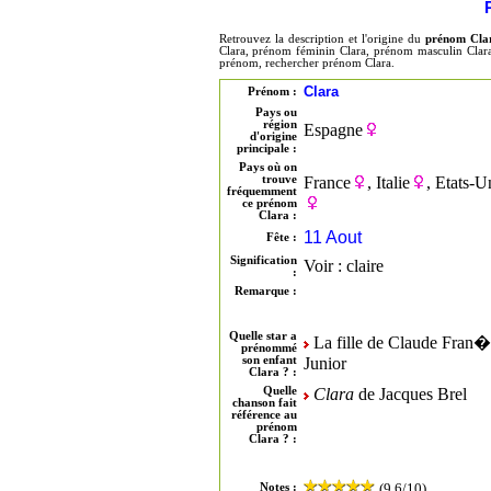
Retrouvez la description et l'origine du
prénom Cla
Clara, prénom féminin Clara, prénom masculin Clara,
prénom, rechercher prénom Clara.
Clara
Prénom :
Pays ou
région
Espagne
d'origine
principale :
Pays où on
trouve
France
, Italie
, Etats-U
fréquemment
ce prénom
Clara :
11 Aout
Fête :
Signification
Voir : claire
:
Remarque :
Quelle star a
La fille de Claude Fran�
prénommé
son enfant
Junior
Clara ? :
Quelle
Clara
de Jacques Brel
chanson fait
référence au
prénom
Clara ? :
(9.6/10)
Notes :