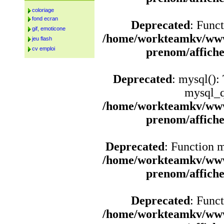
coloriage
fond ecran
Deprecated
: Funct
gif, emoticone
/home/workteamkv/www
jeu flash
cv emploi
prenom/affich
Deprecated
: mysql():
mysql_q
/home/workteamkv/www
prenom/affich
Deprecated
: Function 
/home/workteamkv/www
prenom/affich
Deprecated
: Funct
/home/workteamkv/www