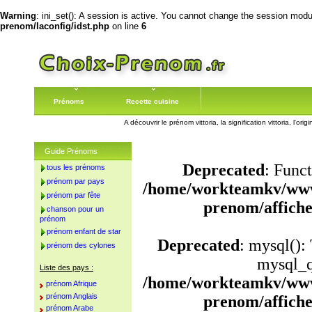
Warning
: ini_set(): A session is active. You cannot change the session module
prenom/laconfig/idst.php
on line
6
Prénoms
Recette cuisine
A découvrir le prénom vittoria, la signification vittoria, l'o
Guide Prénoms
Deprecated
: Funct
tous les prénoms
prénom par pays
/home/workteamkv/www
prénom par fête
prenom/affich
chanson pour un
prénom
prénom enfant de star
Deprecated
: mysql():
prénom des cylones
mysql_q
Liste des pays :
/home/workteamkv/www
prénom Afrique
prénom Anglais
prenom/affich
prénom Arabe