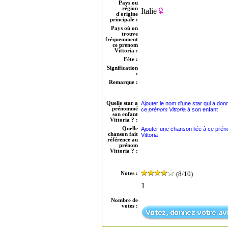
Pays ou
région
Italie
d'origine
principale :
Pays où on
trouve
fréquemment
ce prénom
Vittoria :
Fête :
Signification
:
Remarque :
Quelle star a
Ajouter le nom d'une star qui a don
prénommé
ce
prénom Vittoria
à son enfant
son enfant
Vittoria ? :
Quelle
Ajouter une chanson liée à ce pré
chanson fait
Vittoria
référence au
prénom
Vittoria ? :
(8/10)
Notes :
1
Nombre de
votes :