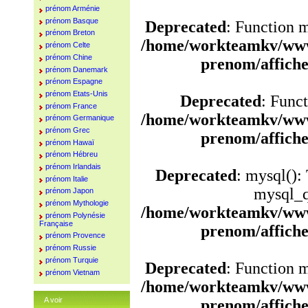
prénom Arménie
prénom Basque
Deprecated
: Function 
prénom Breton
/home/workteamkv/www
prénom Celte
prénom Chine
prenom/affich
prénom Danemark
prénom Espagne
prénom Etats-Unis
Deprecated
: Funct
prénom France
/home/workteamkv/www
prénom Germanique
prénom Grec
prenom/affich
prénom Hawaï
prénom Hébreu
prénom Irlandais
Deprecated
: mysql():
prénom Italie
mysql_q
prénom Japon
prénom Mythologie
/home/workteamkv/www
prénom Polynésie
Française
prenom/affich
prénom Provence
prénom Russie
prénom Turquie
Deprecated
: Function 
prénom Vietnam
/home/workteamkv/www
A voir
prenom/affich