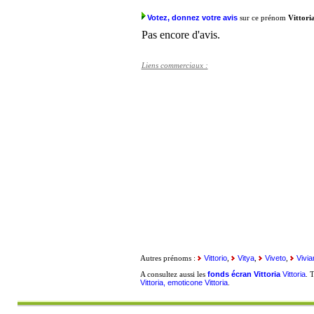
Votez, donnez votre avis
sur ce prénom
Vittori
Pas encore d'avis.
Liens commerciaux :
Vittorio
Vitya
Viveto
Vivia
Autres prénoms :
,
,
,
fonds écran Vittoria
Vittoria
A consultez aussi les
. 
Vittoria, emoticone Vittoria
.