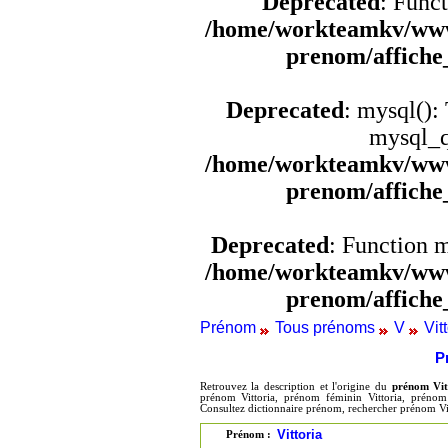
Deprecated
: Funct
/home/workteamkv/www
prenom/affich
Deprecated
: mysql():
mysql_q
/home/workteamkv/www
prenom/affich
Deprecated
: Function 
/home/workteamkv/www
prenom/affich
Prénom
Tous prénoms
V
Vit
P
Retrouvez la description et l'origine du
prénom Vit
prénom Vittoria, prénom féminin Vittoria, prénom 
Consultez dictionnaire prénom, rechercher prénom Vit
Vittoria
Prénom :