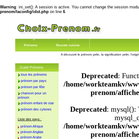
Warning
: ini_set(): A session is active. You cannot change the session module
prenom/laconfig/idst.php
on line
6
Prénoms
Recette cuisine
A découvrir le prénom yelin, la signification yelin, l'or
Guide Prénoms
Deprecated
: Funct
tous les prénoms
prénom par pays
/home/workteamkv/www
prénom par fête
prenom/affich
chanson pour un
prénom
prénom enfant de star
Deprecated
: mysql():
prénom des cylones
mysql_q
Liste des pays :
/home/workteamkv/www
prénom Afrique
prénom Anglais
prenom/affich
prénom Arabe