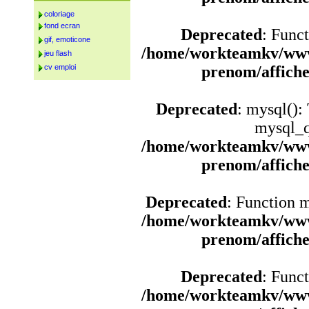
coloriage
fond ecran
Deprecated
: Funct
gif, emoticone
/home/workteamkv/www
jeu flash
cv emploi
prenom/affich
Deprecated
: mysql():
mysql_q
/home/workteamkv/www
prenom/affich
Deprecated
: Function 
/home/workteamkv/www
prenom/affich
Deprecated
: Funct
/home/workteamkv/www