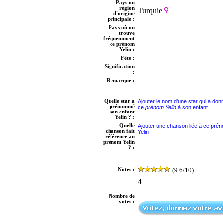
Pays ou
région
Turquie
d'origine
principale :
Pays où on
trouve
fréquemment
ce prénom
Yelin :
Fête :
Signification
:
Remarque :
Quelle star a
Ajouter le nom d'une star qui a don
prénommé
ce
prénom Yelin
à son enfant
son enfant
Yelin ? :
Quelle
Ajouter une chanson liée à ce pré
chanson fait
Yelin
référence au
prénom Yelin
? :
(9.6/10)
Notes :
4
Nombre de
votes :