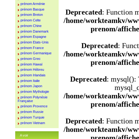
prénom Arménie
prénom Basque
Deprecated
: Function 
prénom Breton
/home/workteamkv/www
prénom Celte
prénom Chine
prenom/affich
prénom Danemark
prénom Espagne
prénom Etats-Unis
Deprecated
: Funct
prénom France
/home/workteamkv/www
prénom Germanique
prénom Grec
prenom/affich
prénom Hawaï
prénom Hébreu
prénom Irlandais
Deprecated
: mysql():
prénom Italie
mysql_q
prénom Japon
prénom Mythologie
/home/workteamkv/www
prénom Polynésie
Française
prenom/affich
prénom Provence
prénom Russie
prénom Turquie
Deprecated
: Function 
prénom Vietnam
/home/workteamkv/www
A voir
prenom/affich