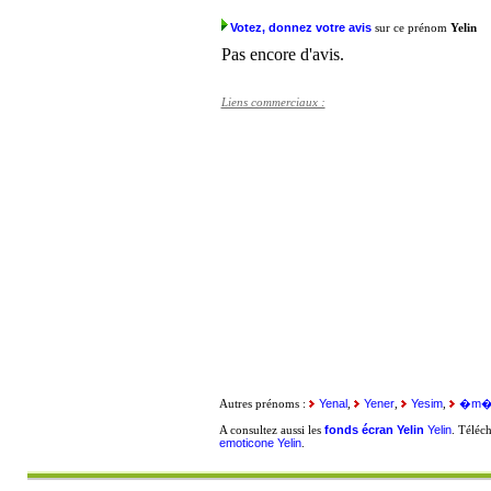
Votez, donnez votre avis
sur ce prénom
Yelin
Pas encore d'avis.
Liens commerciaux :
Yenal
Yener
Yesim
�m�
Autres prénoms :
,
,
,
fonds écran Yelin
Yelin
A consultez aussi les
. Téléc
emoticone Yelin
.