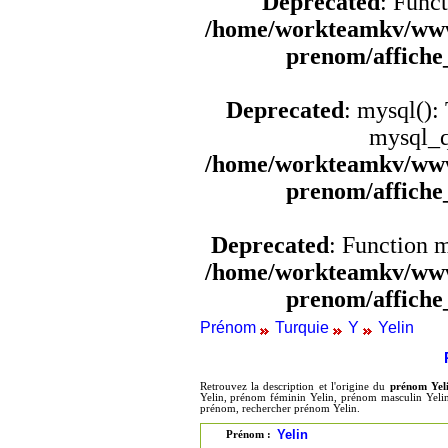
Deprecated
: Funct
/home/workteamkv/www
prenom/affich
Deprecated
: mysql():
mysql_q
/home/workteamkv/www
prenom/affich
Deprecated
: Function 
/home/workteamkv/www
prenom/affich
Prénom
Turquie
Y
Yelin
Retrouvez la description et l'origine du
prénom Yel
Yelin, prénom féminin Yelin, prénom masculin Yelin,
prénom, rechercher prénom Yelin.
Yelin
Prénom :