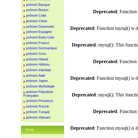
prénom Basque
prénom Breton
Deprecated
: Function
prénom Celte
prénom Chine
prénom Danemark
Deprecated
: Function mysql() is 
prénom Espagne
prénom Etats-Unis
prénom France
Deprecated
: mysql(): This funct
prénom Germanique
prénom Grec
prénom Hawaï
Deprecated
: Function
prénom Hébreu
prénom Irlandais
prénom Italie
Deprecated
: Function mysql() is 
prénom Japon
prénom Mythologie
prénom Polynésie
Deprecated
: mysql(): This funct
Française
prénom Provence
prénom Russie
Deprecated
: Function
prénom Turquie
prénom Vietnam
Deprecated
: Function mysql() is 
A voir