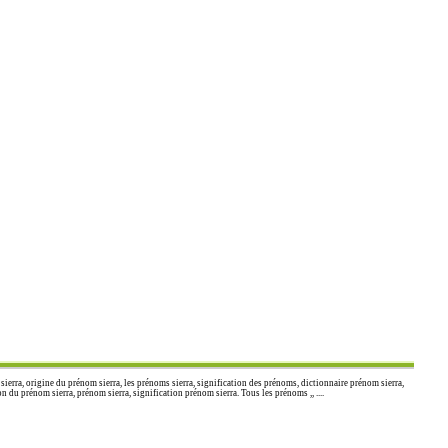
ierra, origine du prénom sierra, les prénoms sierra, signification des prénoms, dictionnaire prénom sierra,
du prénom sierra, prénom sierra, signification prénom sierra. Tous les prénoms ,, ....