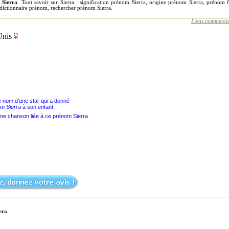
 Sierra
. Tout savoir sur Sierra : signification prénom Sierra, origine prénom Sierra, prénom
z dictionnaire prénom, rechercher prénom Sierra.
Liens commerci
Unis
le nom d'une star qui a donné
m Sierra
à son enfant
une chanson liée à ce prénom Sierra
rra