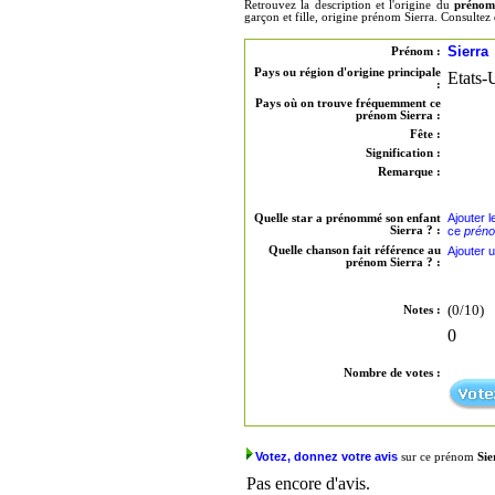
Retrouvez la description et l'origine du
prénom
garçon et fille, origine prénom Sierra. Consulte
Sierra
Prénom :
Pays ou région d'origine principale
Etats-
:
Pays où on trouve fréquemment ce
prénom Sierra :
Fête :
Signification :
Remarque :
Ajouter 
Quelle star a prénommé son enfant
Sierra ? :
ce
préno
Quelle chanson fait référence au
Ajouter 
prénom Sierra ? :
(0/10)
Notes :
0
Nombre de votes :
Votez, donnez votre avis
sur ce prénom
Sie
Pas encore d'avis.