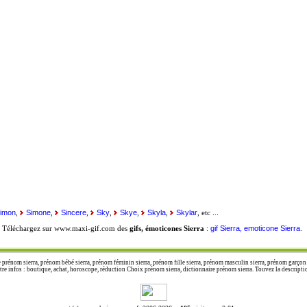
imon
Simone
Sincere
Sky
Skye
Skyla
Skylar
,
,
,
,
,
,
, etc ...
gif Sierra, emoticone Sierra
. Téléchargez sur www.maxi-gif.com des
gifs, émoticones Sierra
:
.
 prénom sierra, prénom bébé sierra, prénom féminin sierra, prénom fille sierra, prénom masculin sierra, prénom garçon s
infos : boutique, achat, horoscope, réduction Choix prénom sierra, dictionnaire prénom sierra. Touvez la description 
-