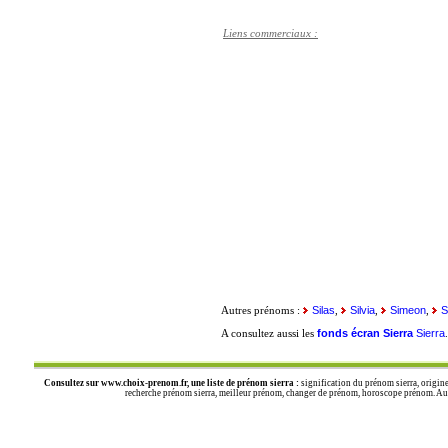
Liens commerciaux :
Silas
Silvia
Simeon
S
Autres prénoms :
,
,
,
fonds écran Sierra
Sierra
A consultez aussi les
Consultez sur
www.choix-prenom.fr
, une liste de prénom sierra :
signification du prénom sierra, origine
recherche prénom sierra, meilleur prénom, changer de prénom, horoscope prénom. Autre 