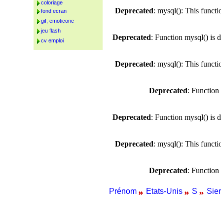
coloriage
Deprecated
: mysql(): This funct
fond ecran
gif, emoticone
jeu flash
Deprecated
: Function mysql() is 
cv emploi
Deprecated
: mysql(): This funct
Deprecated
: Function
Deprecated
: Function mysql() is 
Deprecated
: mysql(): This funct
Deprecated
: Function
Prénom
Etats-Unis
S
Sier