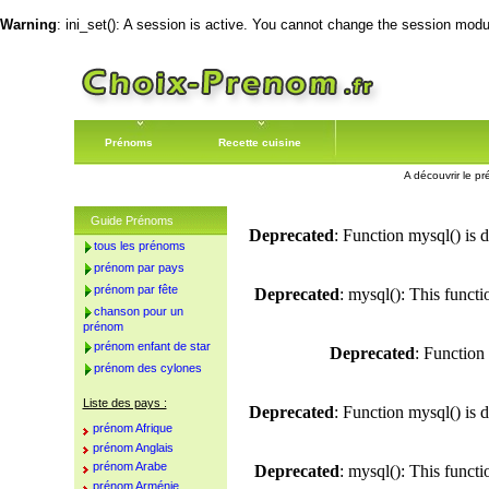
Warning
: ini_set(): A session is active. You cannot change the session module
Prénoms
Recette cuisine
A découvrir le pr
Guide Prénoms
Deprecated
: Function mysql() is 
tous les prénoms
prénom par pays
prénom par fête
Deprecated
: mysql(): This funct
chanson pour un
prénom
prénom enfant de star
Deprecated
: Function
prénom des cylones
Liste des pays :
Deprecated
: Function mysql() is 
prénom Afrique
prénom Anglais
prénom Arabe
Deprecated
: mysql(): This funct
prénom Arménie