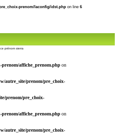
re_choix-prenom/laconfig/idst.php
on line
6
r ce prénom sierra
x-prenom/affiche_prenom.php
on
/autre_site/prenom/pre_choix-
te/prenom/pre_choix-
x-prenom/affiche_prenom.php
on
/autre_site/prenom/pre_choix-