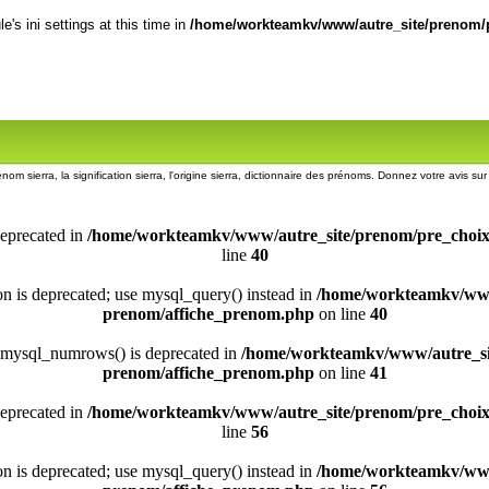
's ini settings at this time in
/home/workteamkv/www/autre_site/prenom/p
énom sierra, la signification sierra, l'origine sierra, dictionnaire des prénoms. Donnez votre avis su
deprecated in
/home/workteamkv/www/autre_site/prenom/pre_choi
line
40
ion is deprecated; use mysql_query() instead in
/home/workteamkv/www
prenom/affiche_prenom.php
on line
40
 mysql_numrows() is deprecated in
/home/workteamkv/www/autre_si
prenom/affiche_prenom.php
on line
41
deprecated in
/home/workteamkv/www/autre_site/prenom/pre_choi
line
56
ion is deprecated; use mysql_query() instead in
/home/workteamkv/www