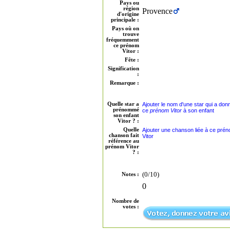
Pays ou
région
Provence
d'origine
principale :
Pays où on
trouve
fréquemment
ce prénom
Vitor :
Fête :
Signification
:
Remarque :
Quelle star a
Ajouter le nom d'une star qui a don
prénommé
ce
prénom Vitor
à son enfant
son enfant
Vitor ? :
Quelle
Ajouter une chanson liée à ce pré
chanson fait
Vitor
référence au
prénom Vitor
? :
(0/10)
Notes :
0
Nombre de
votes :