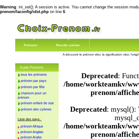
Warning
: ini_set(): A session is active. You cannot change the session module
prenom/laconfig/idst.php
on line
6
Prénoms
Recette cuisine
A découvrir le prénom vitor, la signification vitor, l'o
Guide Prénoms
Deprecated
: Funct
tous les prénoms
prénom par pays
/home/workteamkv/www
prénom par fête
prenom/affich
chanson pour un
prénom
prénom enfant de star
Deprecated
: mysql():
prénom des cylones
mysql_q
Liste des pays :
/home/workteamkv/www
prénom Afrique
prénom Anglais
prenom/affich
prénom Arabe