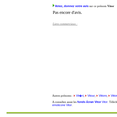
Votez, donnez votre avis
sur ce prénom
Vitor
Pas encore d'avis.
Liens commerciaux :
Vit�ri
Vitour
Vittore
Vitto
Autres prénoms :
,
,
,
fonds écran Vitor
Vitor
A consultez aussi les
. Téléc
emoticone Vitor
.