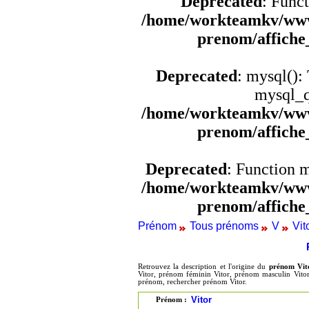
Deprecated
: Funct
/home/workteamkv/www
prenom/affich
Deprecated
: mysql():
mysql_q
/home/workteamkv/www
prenom/affich
Deprecated
: Function 
/home/workteamkv/www
prenom/affich
Prénom
Tous prénoms
V
Vit
Retrouvez la description et l'origine du
prénom Vit
Vitor, prénom féminin Vitor, prénom masculin Vitor,
prénom, rechercher prénom Vitor.
Vitor
Prénom :