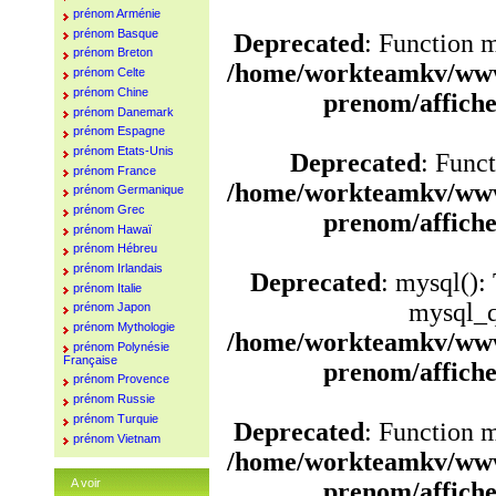
prénom Arménie
prénom Basque
Deprecated
: Function 
prénom Breton
/home/workteamkv/www
prénom Celte
prénom Chine
prenom/affich
prénom Danemark
prénom Espagne
prénom Etats-Unis
Deprecated
: Funct
prénom France
/home/workteamkv/www
prénom Germanique
prénom Grec
prenom/affich
prénom Hawaï
prénom Hébreu
prénom Irlandais
Deprecated
: mysql():
prénom Italie
mysql_q
prénom Japon
prénom Mythologie
/home/workteamkv/www
prénom Polynésie
Française
prenom/affich
prénom Provence
prénom Russie
prénom Turquie
Deprecated
: Function 
prénom Vietnam
/home/workteamkv/www
A voir
prenom/affich