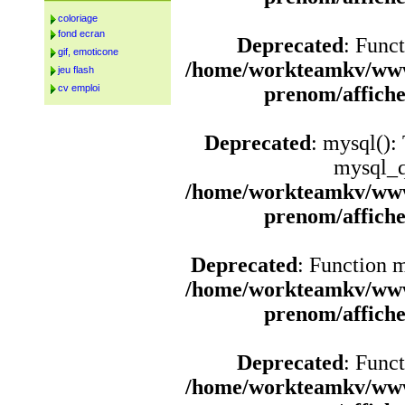
coloriage
fond ecran
Deprecated
: Funct
gif, emoticone
/home/workteamkv/www
jeu flash
cv emploi
prenom/affich
Deprecated
: mysql():
mysql_q
/home/workteamkv/www
prenom/affich
Deprecated
: Function 
/home/workteamkv/www
prenom/affich
Deprecated
: Funct
/home/workteamkv/www